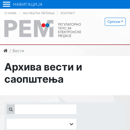
НАВИГАЦИЈА
О НАМА
НАЈЧЕШЋА ПИТАЊА
КОНТАКТ
Српски
Вести
Архива вести и
саопштења