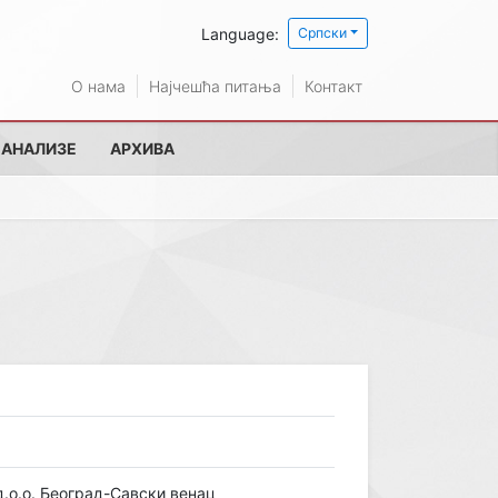
Language:
Српски
О нама
Најчешћа питања
Контакт
 АНАЛИЗЕ
АРХИВА
о.о. Београд-Савски венац