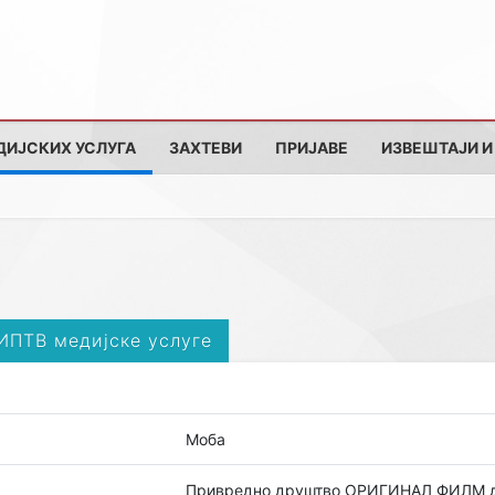
ДИЈСКИХ УСЛУГА
ЗАХТЕВИ
ПРИЈАВЕ
ИЗВЕШТАЈИ И
 ИПТВ медијске услуге
Моба
Привредно друштво ОРИГИНАЛ ФИЛМ д.