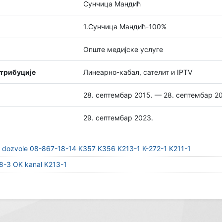
Сунчица Мандић
1.Сунчица Мандић-100%
Опште медијске услуге
стрибуције
Линеарно-кабал, сателит и IPTV
28. септембар 2015. — 28. септембар 2
29. септембар 2023.
ju dozvole 08-867-18-14 K357 K356 K213-1 K-272-1 K211-1
8-3 OK kanal K213-1