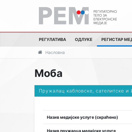
РЕГУЛАТИВА
ОДЛУКЕ
РЕГИСТАР МЕ
Насловна
Моба
Пружалац кабловске, сателитске и
Назив медијске услуге (скраћено)
Назив пружаоца медијске услуге