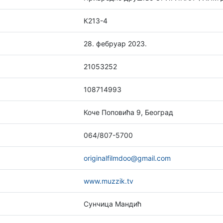
К213-4
28. фебруар 2023.
21053252
108714993
Коче Поповића 9, Београд
064/807-5700
originalfilmdoo@gmail.com
www.muzzik.tv
Сунчица Мандић