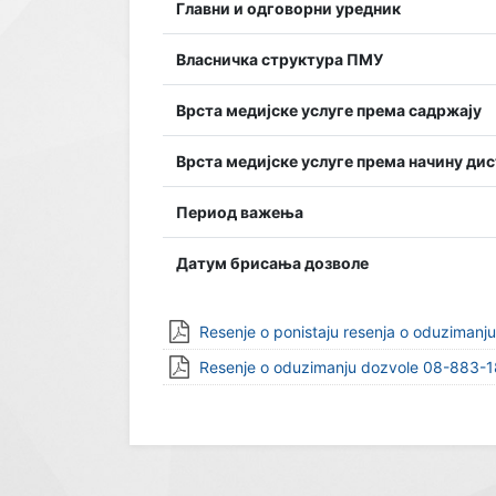
Главни и одговорни уредник
Власничка структура ПМУ
Врста медијске услуге према садржају
Врста медијске услуге према начину ди
Период важења
Датум брисања дозволе
Resenje o ponistaju resenja o oduziman
Resenje o oduzimanju dozvole 08-883-1