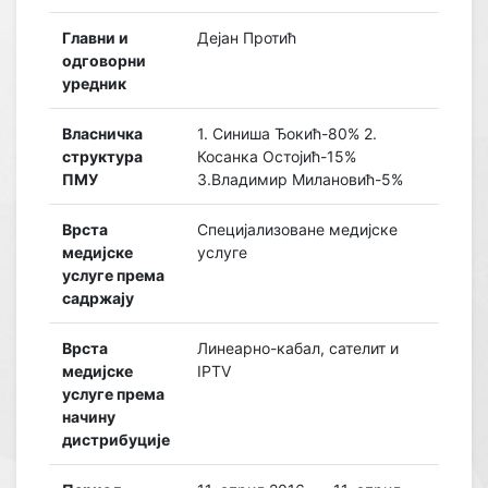
Главни и
Дејан Протић
одговорни
уредник
Власничка
1. Синиша Ђокић-80% 2.
структура
Косанка Остојић-15%
ПМУ
3.Владимир Милановић-5%
Врста
Специјализоване медијске
медијске
услуге
услуге према
садржају
Врста
Линеарно-кабал, сателит и
медијске
IPTV
услуге према
начину
дистрибуције