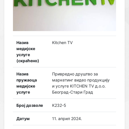
Назив
Kitchen TV
медијске
услуге
(скраћено)
Назив
Привредно друштво за
пружаоца
маркетинг видео продукцију
медијске
и услуге KITCHEN TV д.о.о.
услуге
Београд-Стари Град
Број дозволе
К232-5
Датум
11. април 2024.