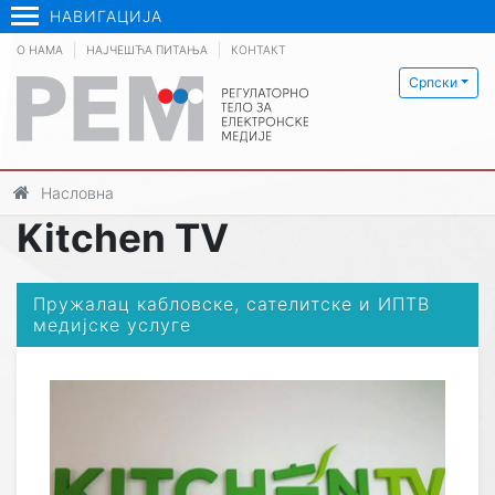
НАВИГАЦИЈА
О НАМА
НАЈЧЕШЋА ПИТАЊА
КОНТАКТ
Српски
Насловна
Kitchen TV
Пружалац кабловске, сателитске и ИПТВ
медијске услуге