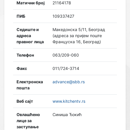
Матични број
21164178
ПИБ
109337427
Седиште и
Македонска 5/11, Београд
адреса
(адреса за пријем поште
правног лица
Француска 16, Београд)
Телефон
063/209-060
Факс
011/724-3714
Електронска
advance@sbb.rs
пошта
Веб сајт
www.kitchentv.rs
Овлашћено
Синиша Ђокић
лице за
заступање