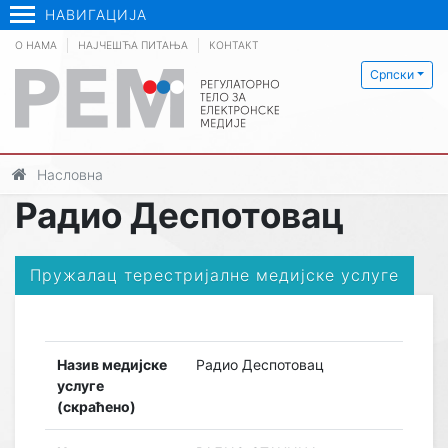
НАВИГАЦИЈА
О НАМА
НАЈЧЕШЋА ПИТАЊА
КОНТАКТ
Српски
Насловна
Радио Деспотовац
Пружалац терестријалне медијске услуге
Назив медијске
Радио Деспотовац
услуге
(скраћено)