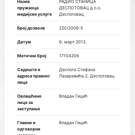
Назив
РАДИО СТАНИЦА
пружаоца
ДЕСПОТОВАЦ д.о.о.
медијске услуге
Деспотовац
Број дозволе
220/2008-5
Датум
6. март 2013.
Матични број
17104209
Седиште и
Деспота Стефана
адреса правног
Лазаревића 2, Деспотовац
лица
Овлашћено
Владан Гицић
лице за
заступање
Главни и
Владан Гицић
одговорни