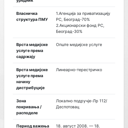
уредник
Власничка
1.Агенција за приватизацију
структура ПМУ
РС, Београд-70%
2.Акционарски фонд РС,
Београд-30%
Врста медијске
Опште медијске услуге
услуге према
садржају
Врста медијске
Линеарно-терестричко
услуге према
начину
дистрибуције
Зона
Локално подручје-Лр 112/
покривања /
Деспотовац
расподеле
Период важења
18. август 2008. — 18.