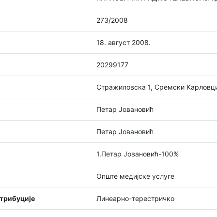
273/2008
18. август 2008.
20299177
Стражиловска 1, Сремски Карловц
Петар Јовановић
Петар Јовановић
1.Петар Јовановић-100%
Опште медијске услуге
стрибуције
Линеарно-терестричко