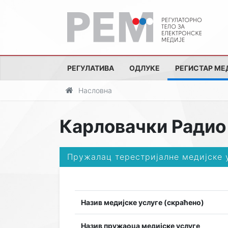
РЕГУЛАТИВА
ОДЛУКЕ
РЕГИСТАР МЕ
Насловна
Карловачки Радио
Пружалац терестријалне медијске 
Назив медијске услуге (скраћено)
Назив пружаоца медијске услуге