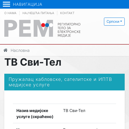
НАВИГАЦИЈА
О НАМА
НАЈЧЕШЋА ПИТАЊА
КОНТАКТ
Српски
Насловна
ТВ Сви-Тел
Пружалац кабловске, сателитске и ИПТВ
медијске услуге
Назив медијске
ТВ Сви-Тел
услуге (скраћено)