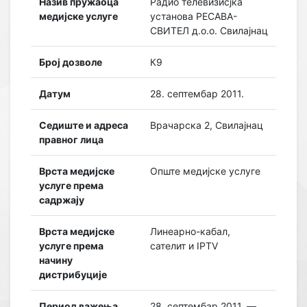
Назив пружаоца
Радио телевизисјка
медијске услуге
установа РЕСАВА-
СВИТЕЛ д.о.о. Свилајнац
Број дозволе
К9
Датум
28. септембар 2011.
Седиште и адреса
Врачарска 2, Свилајнац
правног лица
Врста медијске
Опште медијске услуге
услуге према
садржају
Врста медијске
Линеарно-кабал,
услуге према
сателит и IPTV
начину
дистрибуције
Период важења
28. септембар 2011. —