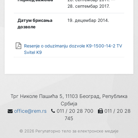
28. септембар 2017.
Датум брисања
19. децембар 2014.
дозволе
Resenje o oduzimanju dozvole K9-1500-14-2 TV
Svitel K9
Трг Николе Пашића 5, 11103 Београд, Република
Србија
office@rem.rs
011 / 20 28 700
011 / 20 28
745
© 2026 Регулаторно тело за електронске медије