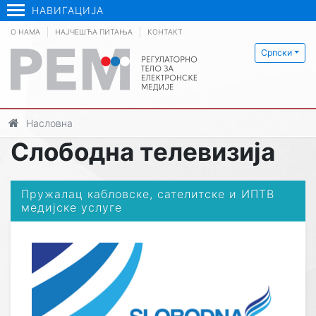
НАВИГАЦИЈА
О НАМА
НАЈЧЕШЋА ПИТАЊА
КОНТАКТ
Српски
Насловна
Слободна телевизија
Пружалац кабловске, сателитске и ИПТВ
медијске услуге