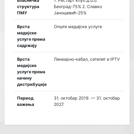
Власничка
1. Рестарт клуб д.о.о.
структура
Београд-75% 2. Славко
ПМУ
Јаношевић-25%
Врста
Опште медијске услуге
медијске
услуге према
садржају
Врста
Линеарно-кабал, сателит и IPTV
медијске
услуге према
начину
дистрибуције
Период
31. октобар 2019. — 31. октобар
важења
2027.