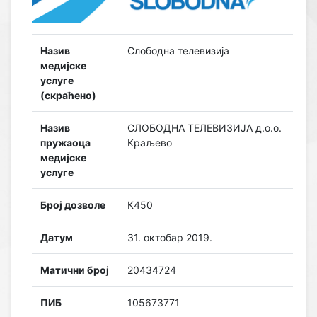
Назив
Слободна телевизија
медијске
услуге
(скраћено)
Назив
СЛОБОДНА ТЕЛЕВИЗИЈА д.о.о.
пружаоца
Краљево
медијске
услуге
Број дозволе
К450
Датум
31. октобар 2019.
Матични број
20434724
ПИБ
105673771