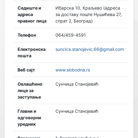
Седиште и
Ибарска 10, Краљево (адреса
адреса
за доставу поште Нушићева 27,
правног лица
спрат 2, Београд)
Телефон
064/459-4591
Електронска
suncica.stanojevic.66@gmail.com
пошта
Веб сајт
www.slobodna.rs
Овлашћено
Сунчица Станојевић
лице за
заступање
Главни и
Сунчица Станојевић
одговорни
уредник