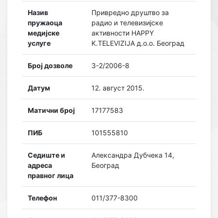
Назив
Привредно друштво за
пружаоца
радио и телевизијске
медијске
активности HAPPY
услуге
K.TELEVIZIJA д.о.о. Београд
Број дозволе
3-2/2006-8
Датум
12. август 2015.
Матични број
17177583
ПИБ
101555810
Седиште и
Александра Дубчека 14,
адреса
Београд
правног лица
Телефон
011/377-8300