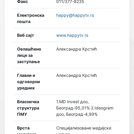
Факс
011/377-8235
Електронска
happy@happytv.rs
пошта
Веб сајт
www.happytv.rs
Овлашћено
Александра Крстић
лице за
заступање
Главни и
Александра Крстић
одговорни
уредник
Власничка
1.MD Invest доо,
структура
Београд-95,01% 2.Ideogram
ПМУ
доо, Београд-4,99%
Врста
Специјализоване медијске