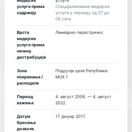
медијске
услуге
услуге према
Специјализоване медијске
садржају
услуге у периоду од 07 до
08 сати
Врста
Линеарно-терестричко
медијске
услуге према
начину
дистрибуције
Зона
Подручје целе Републике
покривања /
MUX 1
расподеле
Период
4. август 2006. — 4. август
важења
2022.
Датум
17. јануар 2017.
брисања
дозволе