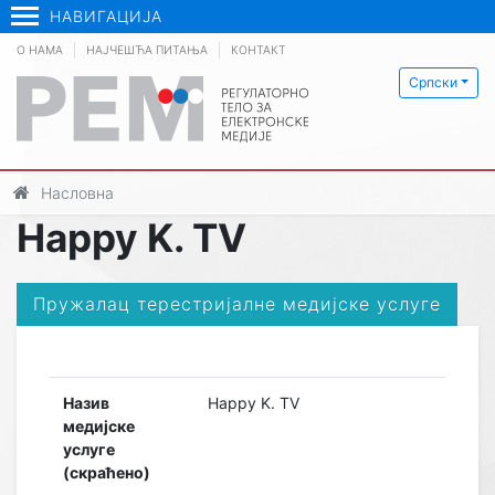
НАВИГАЦИЈА
О НАМА
НАЈЧЕШЋА ПИТАЊА
КОНТАКТ
Српски
Насловна
Happy K. TV
Пружалац терестријалне медијске услуге
Назив
Happy K. TV
медијске
услуге
(скраћено)