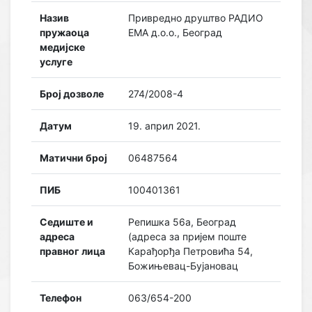
Назив
Привредно друштво РАДИО
пружаоца
ЕМА д.о.о., Београд
медијске
услуге
Број дозволе
274/2008-4
Датум
19. април 2021.
Матични број
06487564
ПИБ
100401361
Седиште и
Репишка 56а, Београд
адреса
(адреса за пријем поште
правног лица
Карађорђа Петровића 54,
Божињевац-Бујановац
Телефон
063/654-200