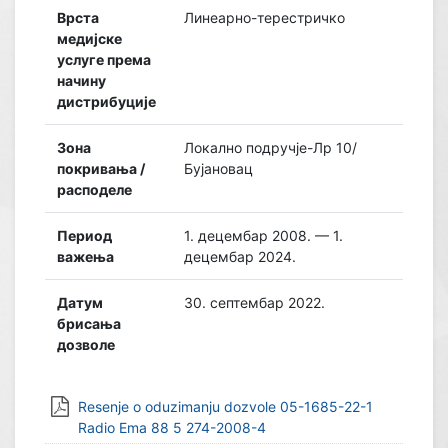
Врста
Линеарно-терестричко
медијске
услуге према
начину
дистрибуције
Зона
Локално подручје-Лр 10/
покривања /
Бујановац
расподеле
Период
1. децембар 2008. — 1.
важења
децембар 2024.
Датум
30. септембар 2022.
брисања
дозволе
Resenje o oduzimanju dozvole 05-1685-22-1
Radio Ema 88 5 274-2008-4