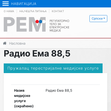
НАВИГАЦИЈА
О НАМА
НАЈЧЕШЋА ПИТАЊА
КОНТАКТ
Српски
Насловна
Радио Ема 88,5
Пружалац терестријалне медијске услуге
Назив
Радио Ема 88,5
медијске
услуге
(скраћено)