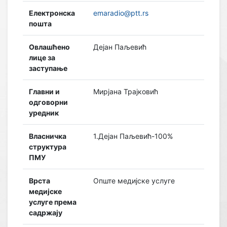
Електронска
emaradio@ptt.rs
пошта
Овлашћено
Дејан Паљевић
лице за
заступање
Главни и
Мирјана Трајковић
одговорни
уредник
Власничка
1.Дејан Паљевић-100%
структура
ПМУ
Врста
Опште медијске услуге
медијске
услуге према
садржају