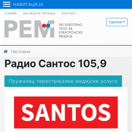
НАВИГАЦИЈА
О НАМА
НАЈЧЕШЋА ПИТАЊА
КОНТАКТ
Српски
Насловна
Радио Сантос 105,9
Пружалац терестријалне медијске услуге