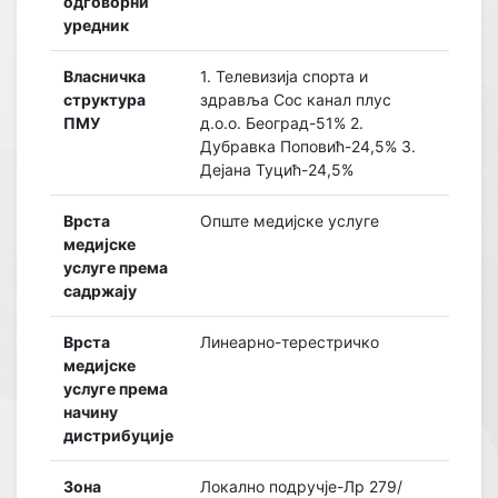
одговорни
уредник
Власничка
1. Телевизија спорта и
структура
здравља Сос канал плус
ПМУ
д.о.о. Београд-51% 2.
Дубравка Поповић-24,5% 3.
Дејана Туцић-24,5%
Врста
Опште медијске услуге
медијске
услуге према
садржају
Врста
Линеарно-терестричко
медијске
услуге према
начину
дистрибуције
Зона
Локално подручје-Лр 279/