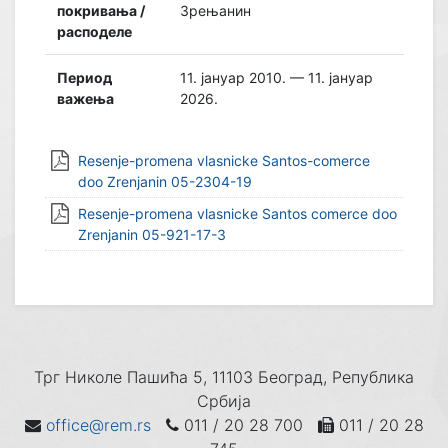
покривања /
Зрењанин
расподеле
Период
11. јануар 2010. — 11. јануар
важења
2026.
Resenje-promena vlasnicke Santos-comerce
doo Zrenjanin 05-2304-19
Resenje-promena vlasnicke Santos comerce doo
Zrenjanin 05-921-17-3
Трг Николе Пашића 5, 11103 Београд, Република
Србија
office@rem.rs
011 / 20 28 700
011 / 20 28