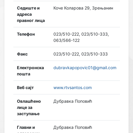
Седиште и
Коче Коларова 29, Зрењанин
адреса
правног лица
Телефон
023/510-222, 023/510-333,
063/566-122
Факс
023/510-222, 023/510-333
Електронска
dubravkapopovic01@gmail.com
пошта
Веб сајт
www.rtvsantos.com
Овлашћено
Дубравка Поповић
лице за
заступање
Главни и
Дубравка Поповић