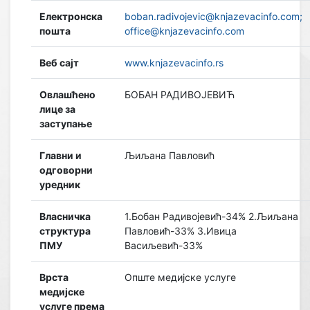
Електронска
boban.radivojevic@knjazevacinfo.com;
пошта
office@knjazevacinfo.com
Веб сајт
www.knjazevacinfo.rs
Овлашћено
БОБАН РАДИВОЈЕВИЋ
лице за
заступање
Главни и
Љиљана Павловић
одговорни
уредник
Власничка
1.Бобан Радивојевић-34% 2.Љиљана
структура
Павловић-33% 3.Ивица
ПМУ
Васиљевић-33%
Врста
Опште медијске услуге
медијске
услуге према