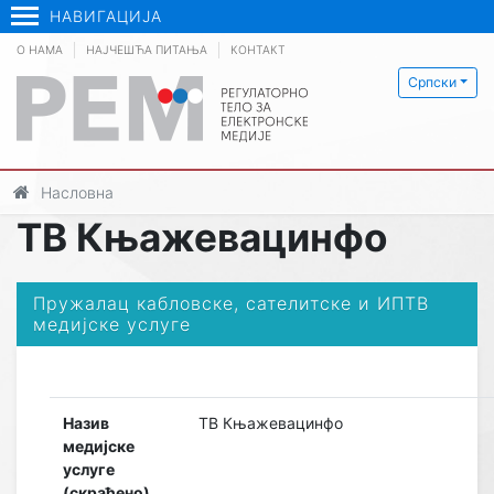
НАВИГАЦИЈА
О НАМА
НАЈЧЕШЋА ПИТАЊА
КОНТАКТ
Српски
Насловна
ТВ Књажевацинфо
Пружалац кабловске, сателитске и ИПТВ
медијске услуге
Назив
ТВ Књажевацинфо
медијске
услуге
(скраћено)