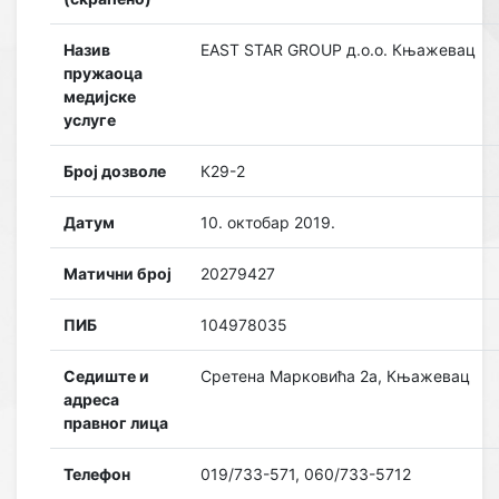
Назив
EAST STAR GROUP д.о.о. Књажевац
пружаоца
медијске
услуге
Број дозволе
К29-2
Датум
10. октобар 2019.
Матични број
20279427
ПИБ
104978035
Седиште и
Сретена Марковића 2а, Књажевац
адреса
правног лица
Телефон
019/733-571, 060/733-5712