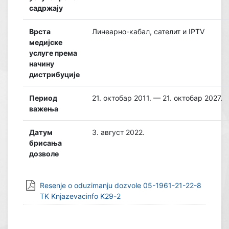
садржају
Врста
Линеарно-кабал, сателит и IPTV
медијске
услуге према
начину
дистрибуције
Период
21. октобар 2011. — 21. октобар 2027.
важења
Датум
3. август 2022.
брисања
дозволе
Resenje o oduzimanju dozvole 05-1961-21-22-8
TK Knjazevacinfo K29-2