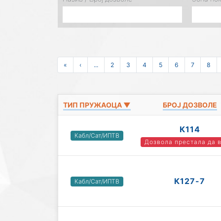
«
‹
...
2
3
4
5
6
7
8
ТИП ПРУЖАОЦА ▼
БРОЈ ДОЗВОЛЕ
К114
Кабл/Сат/ИПТВ
Дозвола престала да 
К127-7
Кабл/Сат/ИПТВ