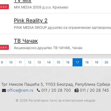
TV Mix
важи
MIX MEDIA 2009 д.о.о. Краљево
Pink Reality 2
PINK MEDIA GROUP друштво са ограниченом одговорнош
ТВ Чачак
важи
Акционарско друштво ТВ ЧАЧАК, Чачак
9
10
11
12
13
14
15
16
17
18
19
20
Трг Николе Пашића 5, 11103 Београд, Република Србија
office@rem.rs
011 / 20 28 700
011 / 20 28 745
© 2026 Регулаторно тело за електронске медије