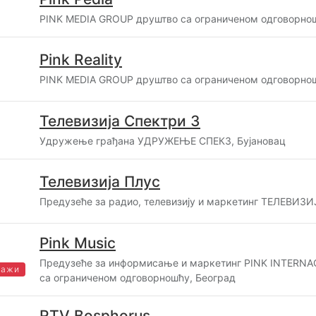
PINK MEDIA GROUP друштво са ограниченом одговорнош
Pink Reality
PINK MEDIA GROUP друштво са ограниченом одговорнош
Телевизија Спектри 3
Удружење грађана УДРУЖЕЊЕ СПЕК3, Бујановац
Телевизија Плус
Предузеће за радио, телевизију и маркетинг ТЕЛЕВИЗИ
Pink Music
Предузеће за информисање и маркетинг PINK INTERN
важи
са ограниченом одговорношћу, Београд
RTV Bosphorus