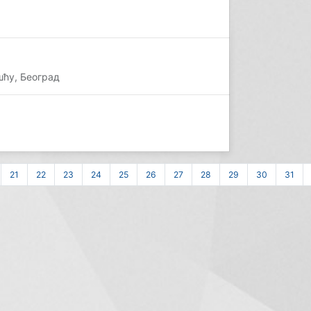
ћу, Београд
21
22
23
24
25
26
27
28
29
30
31