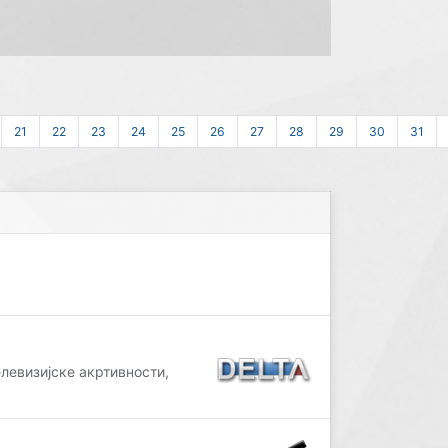
21
22
23
24
25
26
27
28
29
30
31
левизијске акртивности,