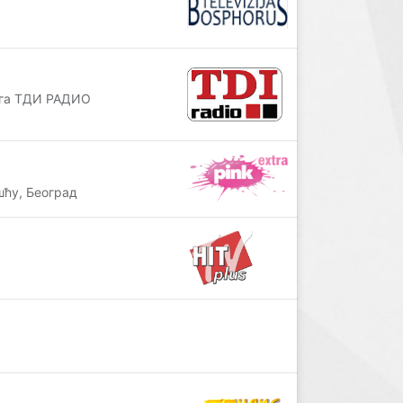
уга ТДИ РАДИО
ћу, Београд