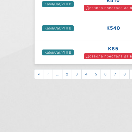
К410
Кабл/Сат/ИПТВ
Дозвола престала да 
К540
Кабл/Сат/ИПТВ
К65
Кабл/Сат/ИПТВ
Дозвола престала да 
«
‹
...
2
3
4
5
6
7
8