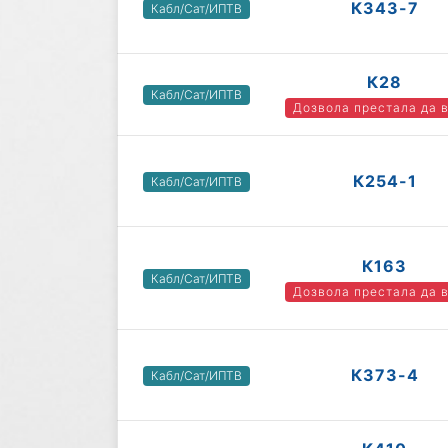
К343-7
Кабл/Сат/ИПТВ
К28
Кабл/Сат/ИПТВ
Дозвола престала да 
К254-1
Кабл/Сат/ИПТВ
К163
Кабл/Сат/ИПТВ
Дозвола престала да 
К373-4
Кабл/Сат/ИПТВ