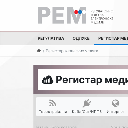
РЕГУЛАТИВА
ОДЛУКЕ
РЕГИСТАР МЕ
Регистар медијских услуга
Регистар меди
Терестријални
Кабл/Сат/ИПТВ
Интернет
Назив / Број дозволе
Зона по