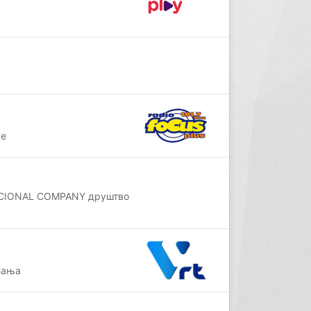
ње
ACIONAL COMPANY друштво
Бања