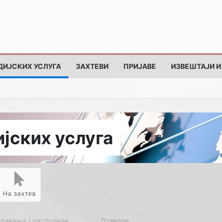
ДИЈСКИХ УСЛУГА
ЗАХТЕВИ
ПРИЈАВЕ
ИЗВЕШТАЈИ И
јских услуга
На захтев
кривања / расподеле
Дозволе