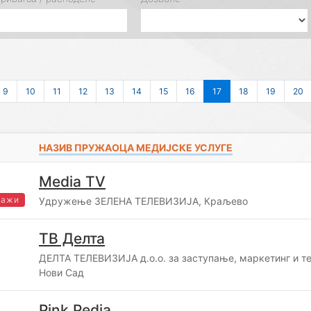
9
10
11
12
13
14
15
16
17
18
19
20
НАЗИВ ПРУЖАОЦА МЕДИЈСКЕ УСЛУГЕ
Media TV
важи
Удружење ЗЕЛЕНА ТЕЛЕВИЗИЈА, Краљево
ТВ Делта
ДЕЛТА ТЕЛЕВИЗИЈА д.о.о. за заступање, маркетинг и те
Нови Сад
Pink Pedia