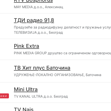
MAY MEDIA д.о.о., Алексинац
ТДИ радио 91,8
Предузеће за радиодифузну делатност и пружање усл
ТЕЛЕВИЗИЈА д.о.о., Београд
Pink Extra
PINK MEDIA GROUP друштво са ограниченом одговорнош
ТВ Хит плус Баточина
УДРУЖЕЊЕ-ЛОКАЛНО ОРГАНИЗОВАЊЕ, Баточина
Mini Ultra
важи
TV KANAL ULTRA д.о.о. Београд
TV Nais