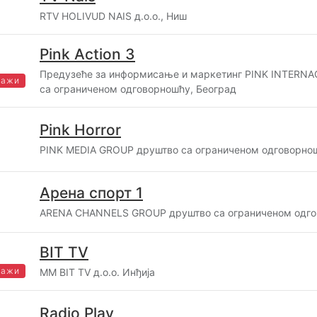
RTV HOLIVUD NAIS д.о.о., Ниш
Pink Action 3
Предузеће за информисање и маркетинг PINK INTERN
важи
са ограниченом одговорношћу, Београд
Pink Horror
PINK MEDIA GROUP друштво са ограниченом одговорнош
Арена спорт 1
ARENA CHANNELS GROUP друштво са ограниченом одго
BIT TV
важи
MM BIT TV д.о.о. Инђија
Radio Play