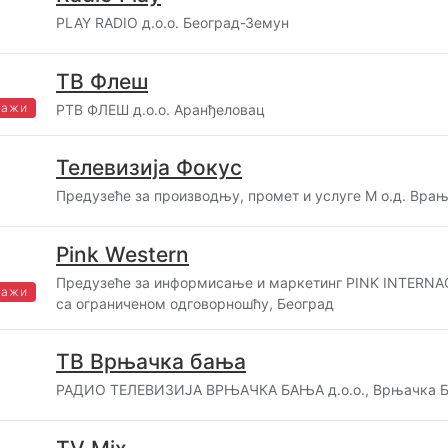
PLAY RADIO д.о.о. Београд-Земун
ТВ Флеш
важи
РТВ ФЛЕШ д.о.о. Аранђеловац
Телевизија Фокус
Предузеће за производњу, промет и услуге М о.д. Вра
Pink Western
Предузеће за информисање и маркетинг PINK INTERN
важи
са ограниченом одговорношћу, Београд
ТВ Врњачка бања
РАДИО ТЕЛЕВИЗИЈА ВРЊАЧКА БАЊА д.о.о., Врњачка 