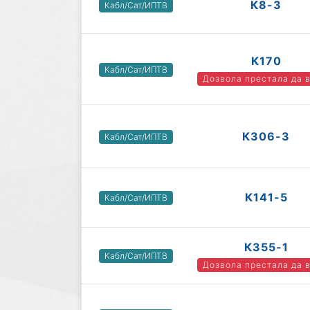
К8-3
Кабл/Сат/ИПТВ
К170
Кабл/Сат/ИПТВ
Дозвола престала да 
К306-3
Кабл/Сат/ИПТВ
К141-5
Кабл/Сат/ИПТВ
К355-1
Кабл/Сат/ИПТВ
Дозвола престала да 