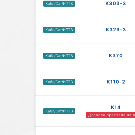
К303-3
Кабл/Сат/ИПТВ
К329-3
Кабл/Сат/ИПТВ
К370
Кабл/Сат/ИПТВ
К110-2
Кабл/Сат/ИПТВ
К14
Кабл/Сат/ИПТВ
Дозвола престала да 