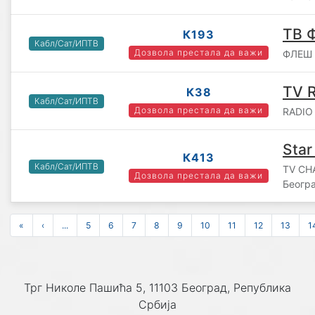
ТВ 
К193
Кабл/Сат/ИПТВ
Дозвола престала да важи
ФЛЕШ 
TV 
К38
Кабл/Сат/ИПТВ
Дозвола престала да важи
RADIO 
Star
К413
Кабл/Сат/ИПТВ
TV CH
Дозвола престала да важи
Беогр
«
‹
...
5
6
7
8
9
10
11
12
13
1
Трг Николе Пашића 5, 11103 Београд, Република
Србија