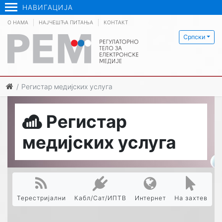
НАВИГАЦИЈА
О НАМА
НАЈЧЕШЋА ПИТАЊА
КОНТАКТ
Српски
Регистар медијских услуга
Регистар
медијских услуга
Терестријални
Кабл/Сат/ИПТВ
Интернет
На захтев