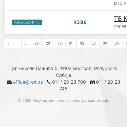
MEDIA 
ТВ К
К386
Кабл/Сат/ИПТВ
ТЕЛЕВИ
«
‹
...
28
29
30
31
32
33
34
35
Трг Николе Пашића 5, 11103 Београд, Република
Србија
office@rem.rs
011 / 20 28 700
011 / 20 28
745
© 2026 Регулаторно тело за електронске медије