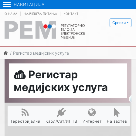
НАВИГАЦИЈА
О НАМА
НАЈЧЕШЋА ПИТАЊА
КОНТАКТ
Српски
Регистар медијских услуга
Регистар
медијских услуга
Терестријални
Кабл/Сат/ИПТВ
Интернет
На захтев