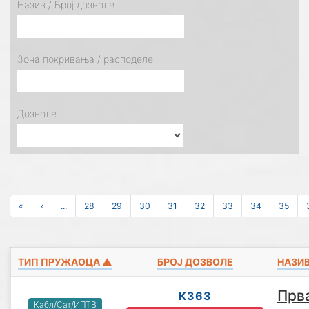
Назив / Број дозволе
Зона покривања / расподеле
Дозволе
«
‹
...
28
29
30
31
32
33
34
35
ТИП ПРУЖАОЦА ▲
БРОЈ ДОЗВОЛЕ
НАЗИ
Прв
К363
Кабл/Сат/ИПТВ