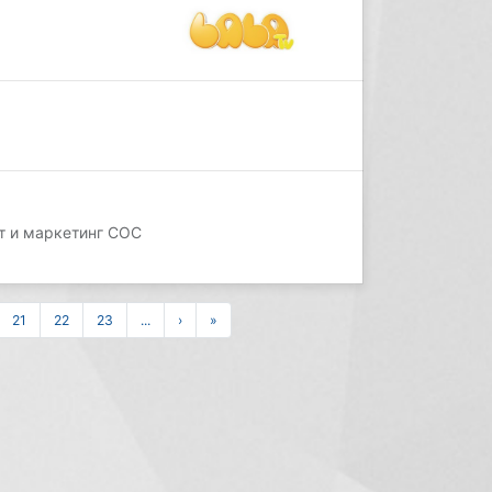
ст и маркетинг СОС
21
22
23
...
›
»