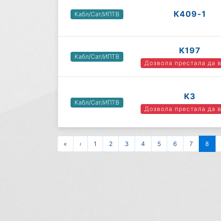
К409-1
Кабл/Сат/ИПТВ
К197
Кабл/Сат/ИПТВ
Дозвола престала да 
К3
Кабл/Сат/ИПТВ
Дозвола престала да 
«
‹
1
2
3
4
5
6
7
8