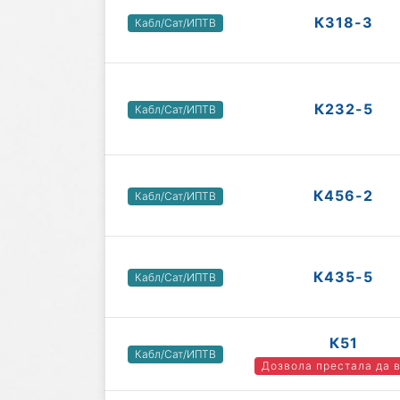
К318-3
Кабл/Сат/ИПТВ
К232-5
Кабл/Сат/ИПТВ
К456-2
Кабл/Сат/ИПТВ
К435-5
Кабл/Сат/ИПТВ
К51
Кабл/Сат/ИПТВ
Дозвола престала да 