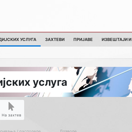
ДИЈСКИХ УСЛУГА
ЗАХТЕВИ
ПРИЈАВЕ
ИЗВЕШТАЈИ И
јских услуга
На захтев
кривања / расподеле
Дозволе