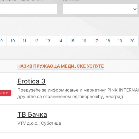
9
10
11
12
13
14
15
16
17
18
19
20
НАЗИВ ПРУЖАОЦА МЕДИЈСКЕ УСЛУГЕ
Erotica 3
Предузеће за информисање и маркетинг PINK INTER
важи
друштво са ограниченом одговорношћу, Београд
ТВ Бачка
VTV д.о.о., Суботица