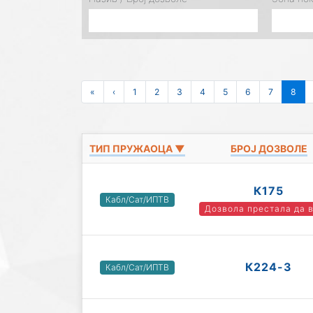
«
‹
1
2
3
4
5
6
7
8
ТИП ПРУЖАОЦА ▼
БРОЈ ДОЗВОЛЕ
К175
Кабл/Сат/ИПТВ
Дозвола престала да 
К224-3
Кабл/Сат/ИПТВ