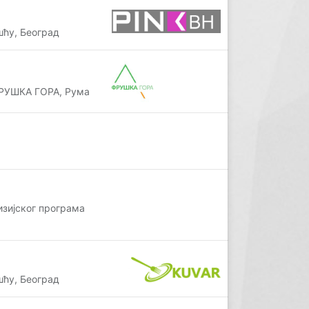
ћу, Београд
РУШКА ГОРА, Рума
изијског програма
ћу, Београд