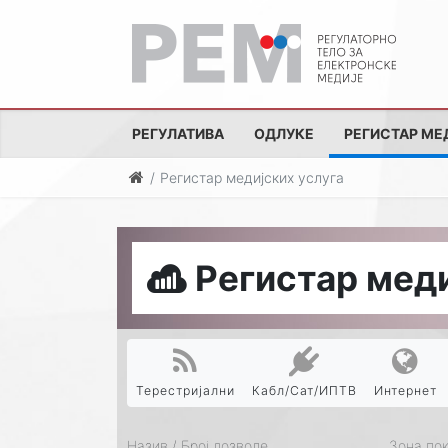
РЕГУЛАТИВА
ОДЛУКЕ
РЕГИСТАР МЕ
Регистар медијских услуга
Регистар меди
Терестријални
Кабл/Сат/ИПТВ
Интернет
Назив / Број дозволе
Зона по