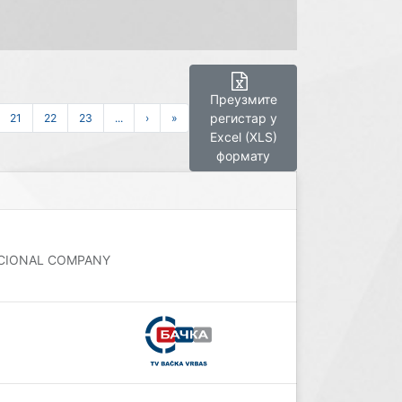
Преузмите
регистар у
21
22
23
...
›
»
Excel (XLS)
формату
NACIONAL COMPANY