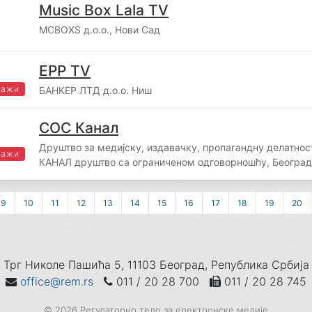
Music Box Lala TV
MCBOXS д.о.о., Нови Сад
EPP TV
важи
БАНКЕР ЛТД д.о.о. Ниш
СОС Канал
Друштво за медијску, издавачку, пропагандну делатно
важи
КАНАЛ друштво са ограниченом одговорношћу, Београд
9
10
11
12
13
14
15
16
17
18
19
20
Трг Николе Пашића 5, 11103 Београд, Република Србија
office@rem.rs
011 / 20 28 700
011 / 20 28 745
© 2026 Регулаторно тело за електронске медије