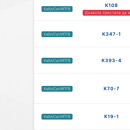
К108
Кабл/Сат/ИПТВ
Дозвола престала да 
К347-1
Кабл/Сат/ИПТВ
К393-4
Кабл/Сат/ИПТВ
К70-7
Кабл/Сат/ИПТВ
К19-1
Кабл/Сат/ИПТВ