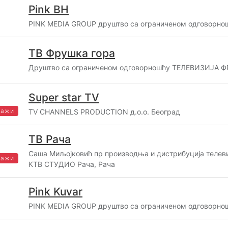
Pink BH
PINK MEDIA GROUP друштво са ограниченом одговорнош
ТВ Фрушка гора
Друштво са ограниченом одговорношћу ТЕЛЕВИЗИЈА Ф
Super star TV
важи
TV CHANNELS PRODUCTION д.о.о. Београд
ТВ Рача
Саша Миљојковић пр производња и дистрибуција телев
важи
КТВ СТУДИО Рача, Рача
Pink Kuvar
PINK MEDIA GROUP друштво са ограниченом одговорнош