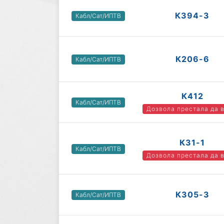
К394-3
Кабл/Сат/ИПТВ
К206-6
Кабл/Сат/ИПТВ
К412
Кабл/Сат/ИПТВ
Дозвола престала да 
К31-1
Кабл/Сат/ИПТВ
Дозвола престала да 
К305-3
Кабл/Сат/ИПТВ