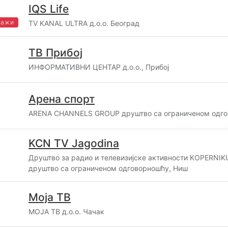
IQS Life
важи
TV KANAL ULTRA д.о.о. Београд
ТВ Прибој
ИНФОРМАТИВНИ ЦЕНТАР д.о.о., Прибој
Арена спорт
ARENA CHANNELS GROUP друштво са ограниченом одго
KCN TV Jagodina
Друштво за радио и телевизијске активности KOPERN
друштво са ограниченом одговорношћу, Ниш
Моја ТВ
МОЈА ТВ д.о.о. Чачак