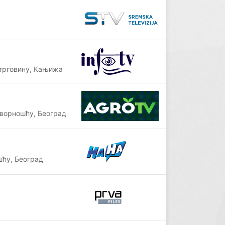
 трговину, Кањижа
ворношћу, Београд
ћу, Београд