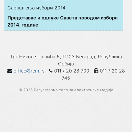
Саопштења избори 2014
Представке и одлуке Савета поводом избора
2014. године
Трг Николе Пашића 5, 11103 Београд, Република
Србија
office@rem.rs
011 / 20 28 700
011 / 20 28
745
© 2026 Регулаторно тело за електронске медије