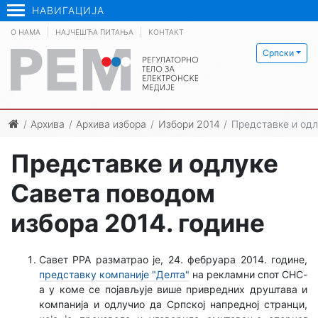
НАВИГАЦИЈА
О НАМА
НАЈЧЕШЋА ПИТАЊА
КОНТАКТ
Српски
Архива
Архива избора
Избори 2014
Представке и одл
Представке и одлуке
Савета поводом
избора 2014. године
Савет РРА разматрао је, 24. фебруара 2014. године,
представку компаније "Делта"
на рекламни спот СНС-
а у коме се појављује више привредних друштава и
компанија и одлучио да Српској напредној странци,