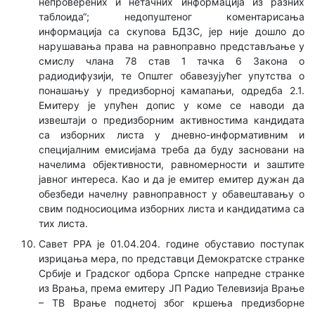
непроверених и нетачних информација из разних
таблоида“; недопуштеног коментарисања
информација са скупова БДЗС, јер није дошло до
нарушавања права на равноправно представљање у
смислу члана 78 став 1 тачка 6 Закона о
радиодифузији, те Општег обавезујућег упутства о
понашању у предизборној камапањи, одредба 2.1.
Емитеру је упућен допис у коме се наводи да
извештаји о предизборним активностима кандидата
са изборних листа у дневно-информативним и
специјалним емисијама треба да буду засновани на
начелима објективности, равномерности и заштите
јавног интереса. Као и да је емитер емитер дужан да
обезбеди начелну равноправност у обавештавању о
свим подносиоцима изборних листа и кандидатима са
тих листа.
Савет РРА је 01.04.204. године обуставио поступак
изрицања мера, по представци Демократске странке
Србије и Градског одбора Српске напредне странке
из Врања, према емитеру ЈП Радио Телевизија Врање
– ТВ Врање поднетој због кршења предизборне