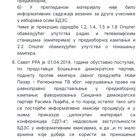
предизборна;
6) У прегледаном материјалу није било
информативних садржаја везаних за друге учеснике
у изборима осим БДЗС.
Чиме је прекршио одредбе 1.2, 1.4, 1.5 и 1.8 Општег
обавезујућег упутства радио и телевизијским
станицама (емитерима) у предизборној кампањи и
2.2 Општег обавезујућег упутства о понашању
емитера.
Савет РРА је 01.04.2014. године обуставио поступак,
по представци Бошњачке демократске партије,
поднету против емитера Јавног предузећа Нови
Пазар – Регионална ТВ због: нарушавања права на
равноправно представљање у предизборној
кампањи; фаворизовања Санџачке демократске
партије Расима Љајића, и то поред осталог тако што
се постојеће информативне емисије проширују и у
њима приказује „целокупан материјал са
конференција СДП-а“; недовољне заступљености
БДЗС у информативним емисијама, а да „и то мало
врмена које добија се користи за преношење