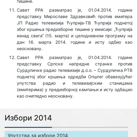
тишине.
Савет РРА разматрао је, 01.04.2014. године
представку Мирославе Здравковић против емитера
ЈП Радио телевизија Ћуприја-ТВ Ћуприја поднетој
због кршења предизборне тишине у емисији: „Ћуприја
изнад свега“ (15. марта) и целодневном програму на
дан 16. марта 2014. године и исту одбио као
неосновану.
Савет РРА разматрао је, 01.04.2014. године
представку Српске напредне странке против
Сурдуличке радио телевизије д.о.о. – Сурдуличка РТВ
поднетој због кршења одредби Општег обавезујућег
упутства радио и телевизијским станицама
(емитерима) у предизборној кампањи и исту одбацио
као очигледно неосновану.
Избори 2014
Упутства за изборе 2014