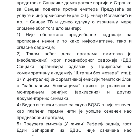
представке Санџачке демократске партије и Странке
за Санџак поднетe против емитера Предузећа за
услуге и информисање Екран О.Д. Енвер Исламовић и
др. - Санџак ТВ и донео одлуку о изрицању мере
опомене због тога што емитер:
1) Није обележаво предизборне садржаје на
прописани начин и то како информативне, тако и
огласне садржаје;
2) Током већег дела програма емитовао је
(необележени) крол предизборног садржаја (БДЗ
Санџака организира одлазак у Пријепоље на
комеморативну академију ''Штрпци без мезара'', итд.);
3) У централној информативној емисији тематски блок
о ''заборавним Бошњацима'' прилог је реализован
монтирањем ранијих (архивских) и других
документарних снимака.
4) Видео и тонски запис са скупа БДЗС-а није означен
као плаћени термин нити је уопште означен као
предизборни програм;
5) Преузета емисија „У жижи“ Рефреф радија, гост
Един Зећировић из БДЗС није означена као