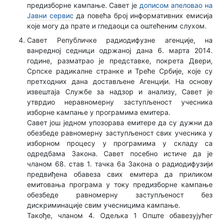
предизборне кампање. Савет је
дописом апеловао на
Јавни сервис
да повећа број информативних емисија
које могу да прате и гледаоци са оштећеним слухом.
Савет Републичке радиодифузне агенције, на
ванредној седници одржаној дана 6. марта 2014.
године, разматрао је представке, покрета Двери,
Српске радикалне странке и Треће Србије, које су
претходних дана достављене Агенцији. На основу
извештаја Службе за надзор и анализу, Савет је
утврдио неравномерну заступљеност учесника
изборне кампање у програмима емитера.
Савет још једном упозорава емитере да су дужни да
обезбеде равномерну заступљеност свих учесника у
изборном процесу у програмима у складу са
одредбама Закона. Савет посебно истиче да је
чланом 68. став 1. тачка 6а Закона о радиодифузији
предвиђена обавеза свих емитера да приликом
емитовања програма у току предизборне кампање
обезбеде равномерну заступљеност без
дискриминације свим учесницима кампање.
Такође, чланом 4. Одељка 1 Опште обавезујућег