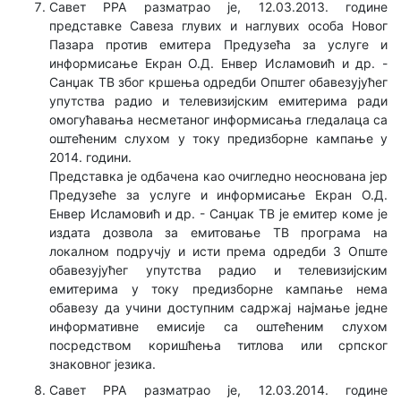
Савет РРА разматрао је, 12.03.2013. године
представке Савеза глувих и наглувих особа Новог
Пазара против емитера Предузећа за услуге и
информисање Екран О.Д. Енвер Исламовић и др. -
Санџак ТВ због кршења одредби Општег обавезујућег
упутства радио и телевизијским емитерима ради
омогућавања несметаног информисања гледалаца са
оштећеним слухом у току предизборне кампање у
2014. години.
Представка је одбачена као очигледно неоснована јер
Предузеће за услуге и информисање Екран О.Д.
Енвер Исламовић и др. - Санџак ТВ је емитер коме је
издата дозвола за емитовање ТВ програма на
локалном подручју и исти према одредби 3 Опште
обавезујућег упутства радио и телевизијским
емитерима у току предизборне кампање нема
обавезу да учини доступним садржај најмање једне
информативне емисије са оштећеним слухом
посредством коришћења титлова или српског
знаковног језика.
Савет РРА разматрао је, 12.03.2014. године