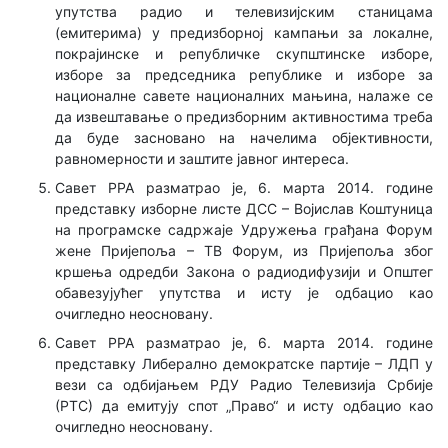
упутства радио и телевизијским станицама
(емитерима) у предизборној кампањи за локалне,
покрајинске и републичке скупштинске изборе,
изборе за председника републике и изборе за
националне савете националних мањина, налаже се
да извештавање о предизборним активностима треба
да буде засновано на начелима објективности,
равномерности и заштите јавног интереса.
Савет РРА разматрао је, 6. марта 2014. године
представку изборне листе ДСС – Војислав Коштуница
на програмске садржаје Удружења грађана Форум
жене Пријепоља – ТВ Форум, из Пријепоља због
кршења одредби Закона о радиодифузији и Општег
обавезујућег упутства и исту је одбацио као
очигледно неосновану.
Савет РРА разматрао је, 6. марта 2014. године
представку Либерално демократске партије – ЛДП у
вези са одбијањем РДУ Радио Телевизија Србије
(РТС) да емитују спот „Право“ и исту одбацио као
очигледно неосновану.