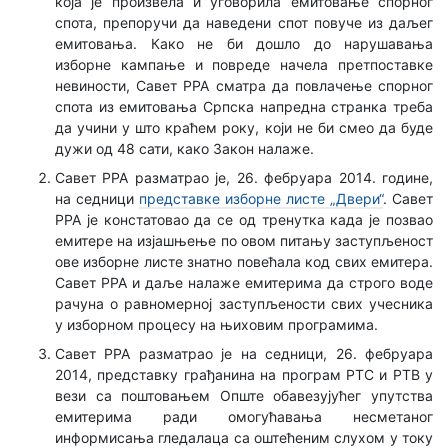
која је произвела и уговорила емитовање спорног
спота, препоручи да наведени спот повуче из даљег
емитовања. Како не би дошло до нарушавања
изборне кампање и повреде начела претпоставке
невиности, Савет РРА сматра да повлачење спорног
спота из емитовања Српска напредна странка треба
да учини у што краћем року, који не би смео да буде
дужи од 48 сати, како Закон налаже.
Савет РРА разматрао је, 26. фебруара 2014. године,
на седници
представке изборне листе „Двери“
. Савет
РРА је констатовао да се од тренутка када је позвао
емитере на изјашњење по овом питању заступљеност
ове изборне листе знатно повећала код свих емитера.
Савет РРА и даље налаже емитерима да строго воде
рачуна о равномерној заступљености свих учесника
у изборном процесу на њиховим програмима.
Савет РРА разматрао је на седници, 26. фебруара
2014, представку грађанина на програм РТС и РТВ у
вези са поштовањем Опште обавезујућег упутства
емитерима ради омогућавања несметаног
информисања гледалаца са оштећеним слухом у току