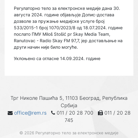
Регулаторно тело за електронске медије дана 30.
августа 2024. године објављује Допис-достава
дозволе за пружање медијске услуге број
533/2015-1 број 1070/2023/8 од 18.07.2024. године
послато ПМУ Miloš Stošić pr Skay Media Team,
Ranutovac - Radio Skay FM 97,7, јер достављање на
други начин није било могуће.
Уклоњено са огласне 14.09.2024. године
Трг Николе Пашића 5, 11103 Београд, Република
Србија
office@rem.rs
011 / 20 28 700
011 / 20 28
745
© 2026 Регулаторно тело за електронске медије