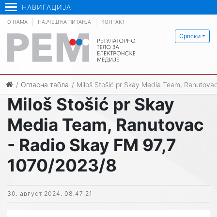
НАВИГАЦИЈА
О НАМА
НАЈЧЕШЋА ПИТАЊА
КОНТАКТ
Српски
Огласна табла
Miloš Stošić pr Skay Media Team, Ranutova
Miloš Stošić pr Skay
Media Team, Ranutovac
- Radio Skay FM 97,7
1070/2023/8
30. август 2024. 08:47:21