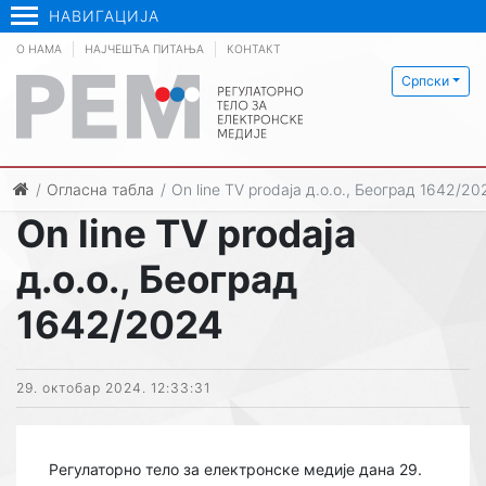
НАВИГАЦИЈА
О НАМА
НАЈЧЕШЋА ПИТАЊА
КОНТАКТ
Српски
Огласна табла
On line TV prodaja д.о.о., Београд 1642/20
On line TV prodaja
д.о.о., Београд
1642/2024
29. октобар 2024. 12:33:31
Регулаторно тело за електронске медије дана 29.