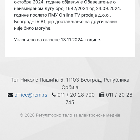
октобра 2024. године објављује Обавештење о
неизмиреном дугу број 1642/2024 од 24.09.2024.
године послато ПМУ On line TV prodaja д.о.о.,
Београд-TV B1, јер достављање на други начин
није било могуће.
Уклоњено са огласне 13.11.2024. године.
Трг Николе Пашића 5, 11103 Београд, Република
Србија
office@rem.rs
011 / 20 28 700
011 / 20 28
745
© 2026 Регулаторно тело за електронске медије