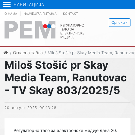
НАВИГАЦИЈА
О НАМА
НАЈЧЕШЋА ПИТАЊА
КОНТАКТ
Српски
Огласна табла
Miloš Stošić pr Skay Media Team, Ranutova
Miloš Stošić pr Skay
Media Team, Ranutovac
- TV Skay 803/2025/5
20. август 2025. 09:13:28
Регулаторно тело за електронске медије дана 20.