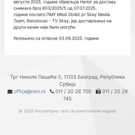
августа 2025. године објављује Налог за доставу
снимака број 803/2025/5 од 07.07.2025.
године послато ПМУ Miloš Stošić pr Skay Media
Team, Ranutovac - TV Skay, јер достављање на
други начин није било могуће.
Уклоњено са огласне 03.09.2025. године
Трг Николе Пашића 5, 11103 Београд, Република
Србија
office@rem.rs
011 / 20 28 700
011 / 20 28
745
© 2026 Регулаторно тело за електронске медије