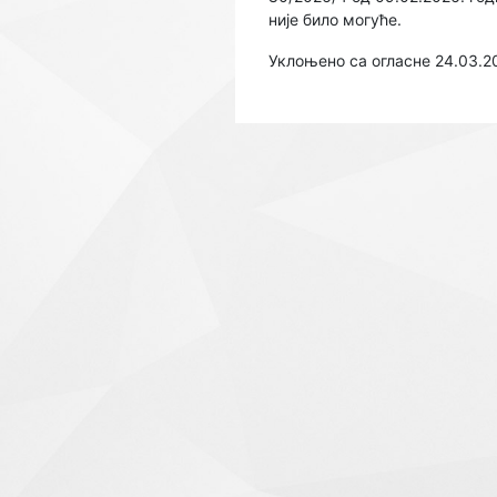
није било могуће.
Уклоњено са огласне 24.03.2