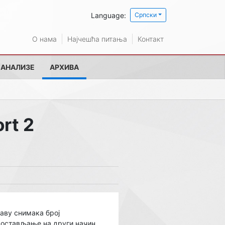
Language:
Српски
О нама
Најчешћа питања
Контакт
 АНАЛИЗЕ
АРХИВА
rt 2
таву снимака број
р достављање на други начин