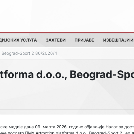
ДИЈСКИХ УСЛУГА
ЗАХТЕВИ
ПРИЈАВЕ
ИЗВЕШТАЈИ И
., Beograd-Sport 2 80/2026/4
tforma d.o.o., Beograd-Spo
ске медије дана 09. марта 2026. године објављује Налог за дос
ине послато ПМУ Artmotion platforma d.o.o., Beograd-Sport 2, је