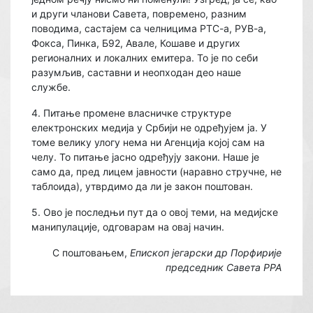
и други чланови Савета, повремено, разним
поводима, састајем са челницима РТС-а, РУВ-а,
Фокса, Пинка, Б92, Авале, Кошаве и других
регионалних и локалних емитера. То је по себи
разумљив, саставни и неопходан део наше
службе.
4. Питање промене власничке структуре
електронских медија у Србији не одређујем ја. У
томе велику улогу нема ни Агенција којој сам на
челу. То питање јасно одређују закони. Наше је
само да, пред лицем јавности (наравно стручне, не
таблоида), утврдимо да ли је закон поштован.
5. Ово је последњи пут да о овој теми, на медијске
манипулације, одговарам на овај начин.
С поштовањем,
Епископ јегарски др Порфирије
председник Савета РРА