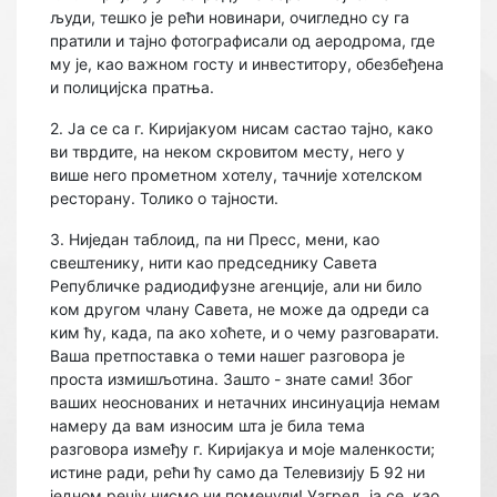
људи, тешко је рећи новинари, очигледно су га
пратили и тајно фотографисали од аеродрома, где
му је, као важном госту и инвеститору, обезбеђена
и полицијска пратња.
2. Ја се са г. Киријакуом нисам састао тајно, како
ви тврдите, на неком скровитом месту, него у
више него прометном хотелу, тачније хотелском
ресторану. Толико о тајности.
3. Ниједан таблоид, па ни Пресс, мени, као
свештенику, нити као председнику Савета
Републичке радиодифузне агенције, али ни било
ком другом члану Савета, не може да одреди са
ким ћу, када, па ако хоћете, и о чему разговарати.
Ваша претпоставка о теми нашег разговора је
проста измишљотина. Зашто - знате сами! Због
ваших неоснованих и нетачних инсинуација немам
намеру да вам износим шта је била тема
разговора између г. Киријакуа и моје маленкости;
истине ради, рећи ћу само да Телевизију Б 92 ни
једном речју нисмо ни поменули! Узгред, ја се, као