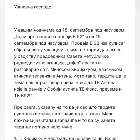
Уважена господо,
У вашим новинама од 18. септембра под насловом
„Тајни преговори о продаји Б 92" и од 19.
септембра под насловом „Продаја Б 92 иза кулиса"
објављени су чланци у којима се тврди да сам се,
у својству председника Савета Републичке
радиодифузне агенције, „тајно" састао и
разговарао са г. Миносом Киријакуом, власником
атинске телевизије Антена. Исто тако, тврдите да је
тема нашег разговора била „како да ТВ Антена,
која је раније у Србији купила ТВ Фокс, преузме и
ТВ Б92!".
Пре свега, указаћу на то да је ово што тврдите
супротно истини, што значи да је лажно. Мало
пажљивији читалац запазиће и то да су изнете
тврдње потпуно нелогичне.
1. Г. Киријаку у Београду не борави тајно. Ваши