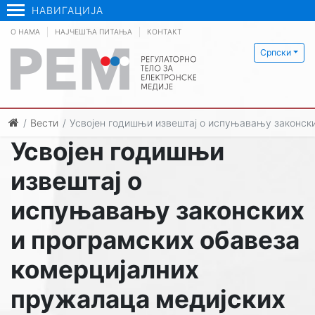
НАВИГАЦИЈА
О НАМА
НАЈЧЕШЋА ПИТАЊА
КОНТАКТ
Српски
Вести
Усвојен годишњи извештај о испуњавању законски
Усвојен годишњи
извештај о
испуњавању законских
и програмских обавеза
комерцијалних
пружалаца медијских