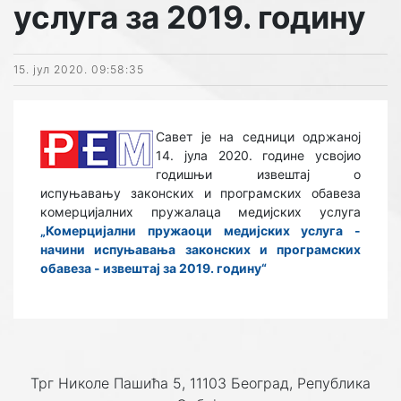
услуга за 2019. годину
15. јул 2020. 09:58:35
Савет је на седници одржаној
14. јула 2020. године усвојио
годишњи извештај о
испуњавању законских и програмских обавеза
комерцијалних пружалаца медијских услуга
„Комерцијални пружаоци медијских услуга
-
начини испуњавања законских и програмских
обавеза - извештај за 2019. годину“
Трг Николе Пашића 5, 11103 Београд, Република