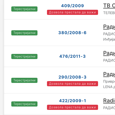
ТВ 
409/2009
Терестријални
Дозвола престала да важи
ТЕЛЕВ
Ради
380/2008-6
Терестријални
РАДИО
Инђија
Рад
476/2011-3
Терестријални
РАДИО
Ради
290/2008-3
Терестријални
Привр
Дозвола престала да важи
LENA д
Radi
422/2009-1
Терестријални
Дозвола престала да важи
РАДИО