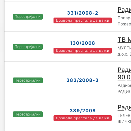
Рад
331/2008-2
Терестријални
Привр
Дозвола престала да важи
Пожар
ТВ 
130/2008
Терестријални
МУЛТ
Дозвола престала да важи
д.о.о.
Рад
90,0
383/2008-3
Терестријални
Радио
РАДИО
Рад
339/2008
Терестријални
ТЕЛЕВ
Дозвола престала да важи
ЖИЧКЕ