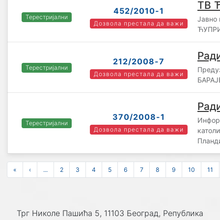
ТВ 
452/2010-1
Терестријални
Јавно
Дозвола престала да важи
ЋУПРИ
Ради
212/2008-7
Терестријални
Преду
Дозвола престала да важи
БАРАЈЕ
Ради
370/2008-1
Инфор
Терестријални
Дозвола престала да важи
катол
Планд
«
‹
...
2
3
4
5
6
7
8
9
10
11
Трг Николе Пашића 5, 11103 Београд, Република