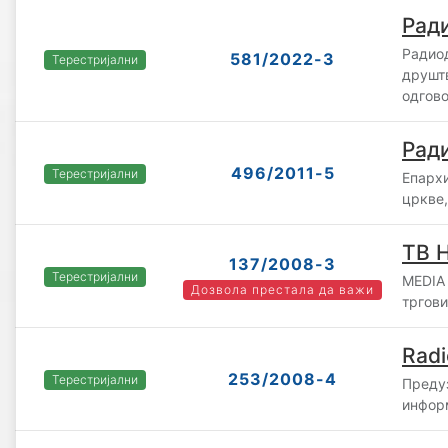
Ради
Радио
581/2022-3
Терестријални
друшт
одгов
Ради
496/2011-5
Терестријални
Епарх
цркве
ТВ 
137/2008-3
Терестријални
MEDIA 
Дозвола престала да важи
тргови
Radi
253/2008-4
Терестријални
Предуз
информ