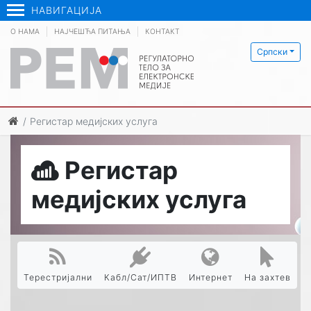
НАВИГАЦИЈА
О НАМА
НАЈЧЕШЋА ПИТАЊА
КОНТАКТ
Српски
Регистар медијских услуга
Регистар
медијских услуга
Терестријални
Кабл/Сат/ИПТВ
Интернет
На захтев