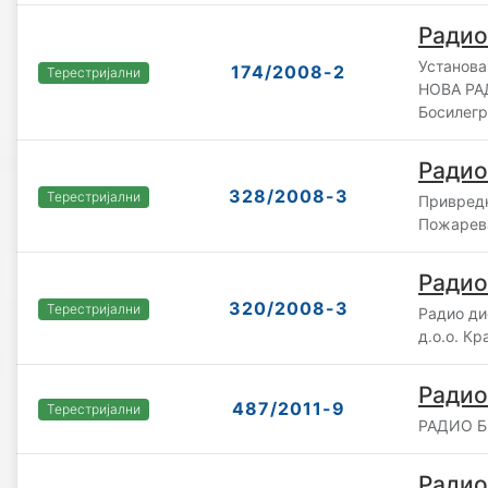
Радио
Установа
174/2008-2
Терестријални
НОВА РА
Босилег
Радио
328/2008-3
Терестријални
Привредн
Пожарев
Радио
320/2008-3
Терестријални
Радио д
д.о.о. Кр
Радио
487/2011-9
Терестријални
РАДИО БР
Радио