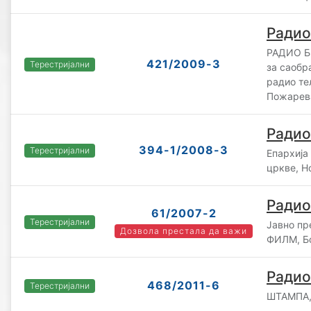
Радио
РАДИО БИ
421/2009-3
Терестријални
за саобр
радио те
Пожарев
Радио
394-1/2008-3
Терестријални
Епархија
цркве, Н
Радио
61/2007-2
Терестријални
Јавно п
Дозвола престала да важи
ФИЛМ, Б
Радио
468/2011-6
Терестријални
ШТАМПА,