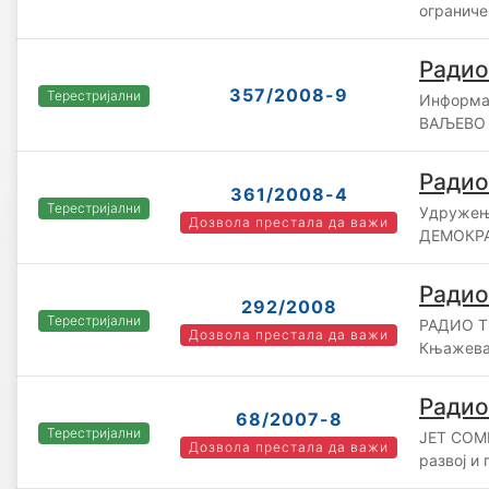
ограниче
Радио
357/2008-9
Терестријални
Информа
ВАЉЕВО д
Радио
361/2008-4
Терестријални
Удружењ
Дозвола престала да важи
ДЕМОКРА
Радио
292/2008
Терестријални
РАДИО ТЕ
Дозвола престала да важи
Књажев
Радио
68/2007-8
Терестријални
JET COMP
Дозвола престала да важи
развој и