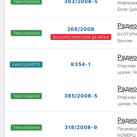
363/2008-5
Терестријални
Информат
Бела Цр
Радио
266/2008
Терестријални
КУЛТУРН
Дозвола престала да важи
Беочин
Радио
К354-1
Кабл/Сат/ИПТВ
Епархија
цркве, Н
Радио
385/2008-5
Терестријални
Епархија
цркве, Н
Радио
318/2008-9
Терестријални
Производ
КОМЕРЦ д