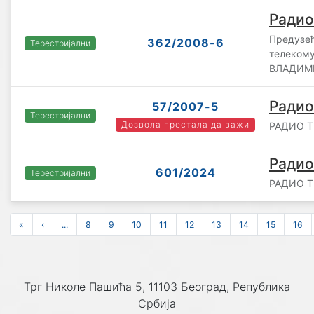
Радио
Предузећ
362/2008-6
Терестријални
телекому
ВЛАДИМИ
Радио
57/2007-5
Терестријални
Дозвола престала да важи
РАДИО Т
Радио
601/2024
Терестријални
РАДИО Т
«
‹
...
8
9
10
11
12
13
14
15
16
Трг Николе Пашића 5, 11103 Београд, Република
Србија