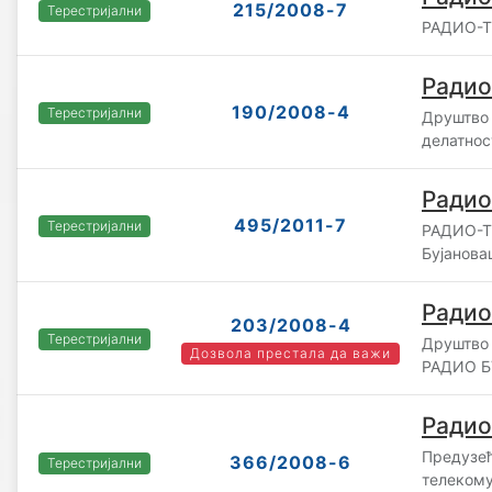
215/2008-7
Терестријални
РАДИО-Т
Радио
190/2008-4
Терестријални
Друштво 
делатнос
Радио
495/2011-7
Терестријални
РАДИО-Т
Бујанова
Радио
203/2008-4
Терестријални
Друштво 
Дозвола престала да важи
РАДИО Б
Радио
Предузећ
366/2008-6
Терестријални
телекому