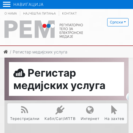
НАВИГАЦИЈА
О НАМА
НАЈЧЕШЋА ПИТАЊА
КОНТАКТ
Српски
Регистар медијских услуга
Регистар
медијских услуга
Терестријални
Кабл/Сат/ИПТВ
Интернет
На захтев