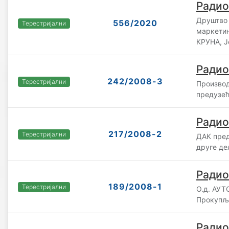
Радио
Друштво 
556/2020
Терестријални
маркетин
КРУНА, 
Радио
242/2008-3
Терестријални
Производ
предузећ
Радио
217/2008-2
Терестријални
ДАК пред
друге де
Радио
189/2008-1
Терестријални
О.д. АУ
Прокупљ
Радио