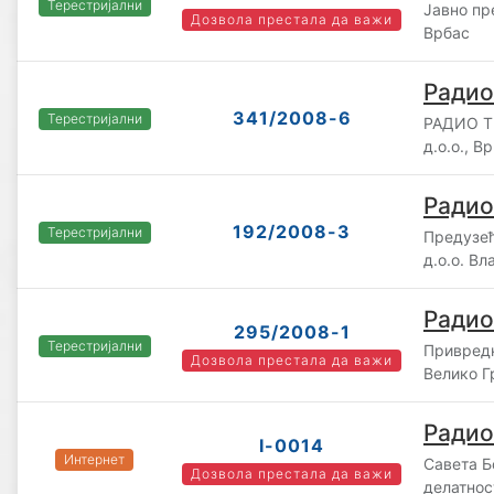
Терестријални
Јавно пр
Дозвола престала да важи
Врбас
Радио
341/2008-6
Терестријални
РАДИО 
д.о.о., 
Радио
192/2008-3
Терестријални
Предузећ
д.о.о. В
Радио
295/2008-1
Терестријални
Привредн
Дозвола престала да важи
Велико Г
Радио
I-0014
Интернет
Савета Б
Дозвола престала да важи
делатнос