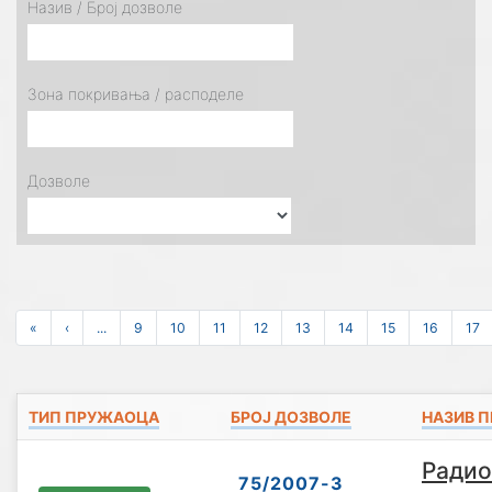
Назив / Број дозволе
Зона покривања / расподеле
Дозволе
«
‹
...
9
10
11
12
13
14
15
16
17
ТИП ПРУЖАОЦА
БРОЈ ДОЗВОЛЕ
НАЗИВ 
Радио
75/2007-3