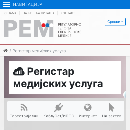
НАВИГАЦИЈА
О НАМА
НАЈЧЕШЋА ПИТАЊА
КОНТАКТ
Српски
Регистар медијских услуга
Регистар
медијских услуга
Терестријални
Кабл/Сат/ИПТВ
Интернет
На захтев