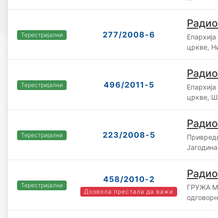
Радио
277/2008-6
Терестријални
Епархија
цркве, Н
Радио
496/2011-5
Терестријални
Епархија
цркве, Ш
Радио
223/2008-5
Терестријални
Привредн
Јагодина
Радио
458/2010-2
Терестријални
ГРУЖА M
Дозвола престала да важи
одговорн