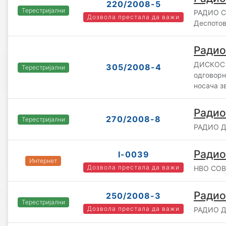
220/2008-5
Терестријални
РАДИО С
Дозвола престала да важи
Деспото
Радио
ДИСКОС 
305/2008-4
Терестријални
одговорн
носача з
Радио
270/2008-8
Терестријални
РАДИО Д
Радио
I-0039
Интернет
Дозвола престала да важи
НВО СОВ
Радио
250/2008-3
Терестријални
Дозвола престала да важи
РАДИО ДР