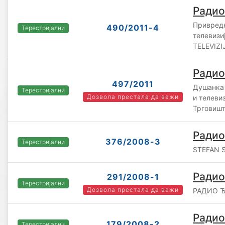
Радио
Привредн
490/2011-4
Терестријални
телевизи
TELEVIZI
Радио
497/2011
Душанка 
Терестријални
Дозвола престала да важи
и телеви
Трговишт
Радио
376/2008-3
Терестријални
STEFAN S
Радио
291/2008-1
Терестријални
Дозвола престала да важи
РАДИО Ђ
Радио
179/2008-2
Терестријални