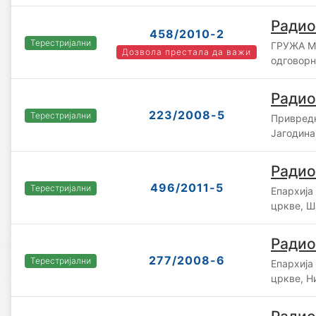
Радио
458/2010-2
Терестријални
ГРУЖА M
Дозвола престала да важи
одговорн
Радио
223/2008-5
Терестријални
Привредн
Јагодина
Радио
496/2011-5
Терестријални
Епархија
цркве, Ш
Радио
277/2008-6
Терестријални
Епархија
цркве, Н