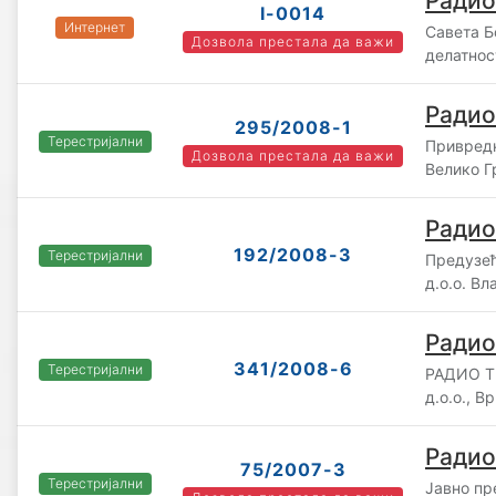
Радио
I-0014
Интернет
Савета Б
Дозвола престала да важи
делатнос
Радио
295/2008-1
Терестријални
Привредн
Дозвола престала да важи
Велико Г
Радио
192/2008-3
Терестријални
Предузећ
д.о.о. В
Радио
341/2008-6
Терестријални
РАДИО 
д.о.о., 
Радио
75/2007-3
Терестријални
Јавно пр