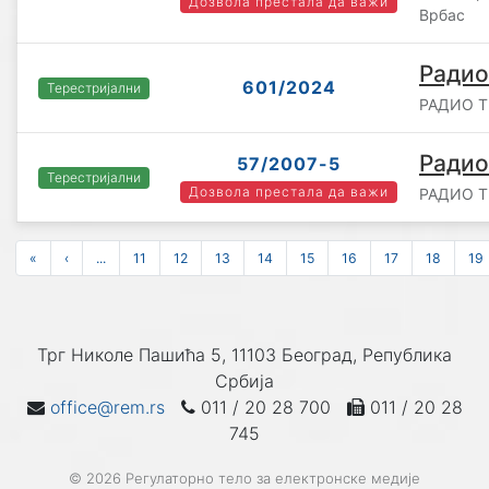
Дозвола престала да важи
Врбас
Радио
601/2024
Терестријални
РАДИО Т
Радио
57/2007-5
Терестријални
Дозвола престала да важи
РАДИО Т
«
‹
...
11
12
13
14
15
16
17
18
19
Трг Николе Пашића 5, 11103 Београд, Република
Србија
office@rem.rs
011 / 20 28 700
011 / 20 28
745
© 2026 Регулаторно тело за електронске медије