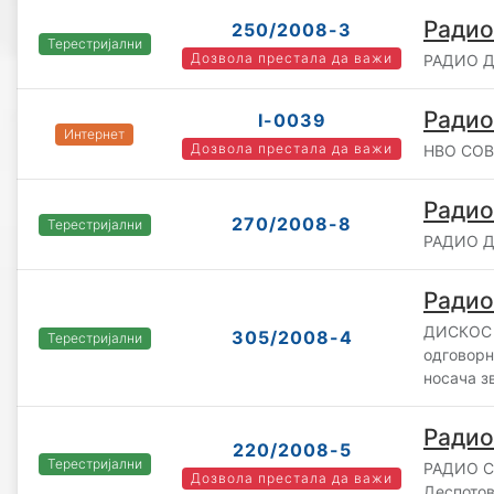
Радио
250/2008-3
Терестријални
Дозвола престала да важи
РАДИО ДР
Радио
I-0039
Интернет
Дозвола престала да важи
НВО СОВ
Радио
270/2008-8
Терестријални
РАДИО Д
Радио
ДИСКОС 
305/2008-4
Терестријални
одговорн
носача з
Радио
220/2008-5
Терестријални
РАДИО С
Дозвола престала да важи
Деспото