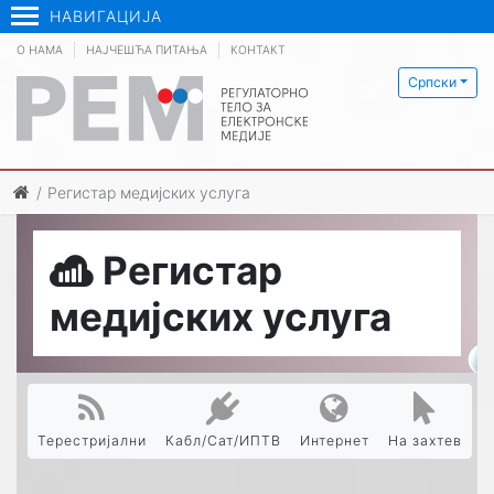
НАВИГАЦИЈА
О НАМА
НАЈЧЕШЋА ПИТАЊА
КОНТАКТ
Српски
Регистар медијских услуга
Регистар
медијских услуга
Терестријални
Кабл/Сат/ИПТВ
Интернет
На захтев