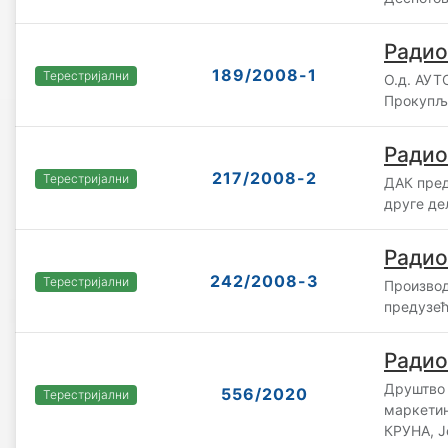
Радио
189/2008-1
Терестријални
О.д. АУ
Прокупљ
Радио
217/2008-2
Терестријални
ДАК пред
друге де
Радио
242/2008-3
Терестријални
Производ
предузећ
Радио
Друштво 
556/2020
Терестријални
маркетин
КРУНА, 