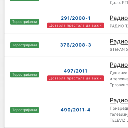
Д.o.o. Р
Радио
291/2008-1
Терестријални
Дозвола престала да важи
РАДИО Ђ
Радио
376/2008-3
Терестријални
STEFAN S
Радио
497/2011
Душанка 
Терестријални
Дозвола престала да важи
и телеви
Трговишт
Радио
Привредн
490/2011-4
Терестријални
телевизи
TELEVIZI