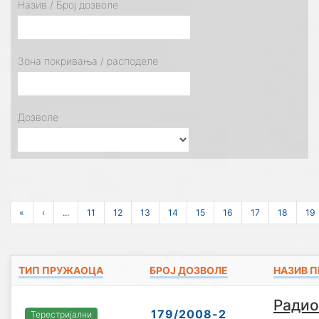
Назив / Број дозволе
Зона покривања / расподеле
Дозволе
«
‹
...
11
12
13
14
15
16
17
18
19
ТИП ПРУЖАОЦА
БРОЈ ДОЗВОЛЕ
НАЗИВ 
Радио
179/2008-2
Терестријални