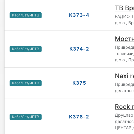
ТВ Вр
К373-4
Кабл/Сат/ИПТВ
РАДИО 
д.о.о., 
Мост
Привредн
К374-2
Кабл/Сат/ИПТВ
телевизи
д.о.о., 
Naxi r
К375
Кабл/Сат/ИПТВ
Привредн
делатнос
Rock 
Друштво 
К376-2
Кабл/Сат/ИПТВ
делатнос
ЦЕНТАР д