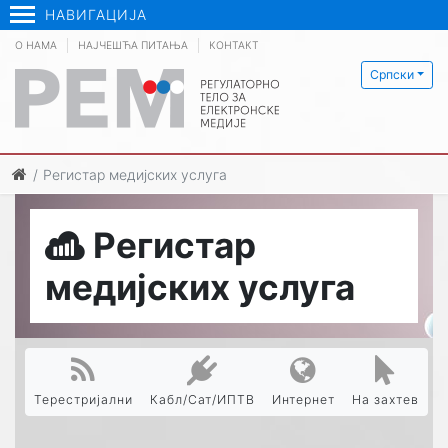
НАВИГАЦИЈА
О НАМА
НАЈЧЕШЋА ПИТАЊА
КОНТАКТ
Српски
Регистар медијских услуга
Регистар
медијских услуга
Терестријални
Кабл/Сат/ИПТВ
Интернет
На захтев