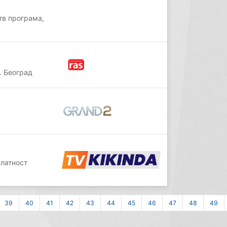
тв програма,
. Београд
елатност
39
40
41
42
43
44
45
46
47
48
49