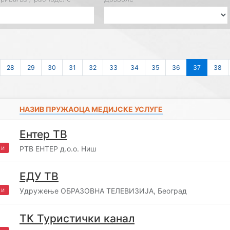
28
29
30
31
32
33
34
35
36
37
38
НАЗИВ ПРУЖАОЦА МЕДИЈСКЕ УСЛУГЕ
Ентер ТВ
жи
РТВ ЕНТЕР д.о.о. Ниш
ЕДУ ТВ
жи
Удружење ОБРАЗОВНА ТЕЛЕВИЗИЈА, Београд
ТК Туристички канал