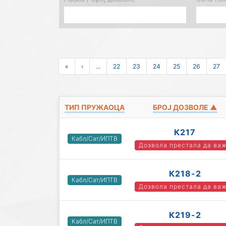
«
‹
...
22
23
24
25
26
27
ТИП ПРУЖАОЦА
БРОЈ ДОЗВОЛЕ ▲
К217
Кабл/Сат/ИПТВ
Дозвола престала да ва
К218-2
Кабл/Сат/ИПТВ
Дозвола престала да ва
К219-2
Кабл/Сат/ИПТВ