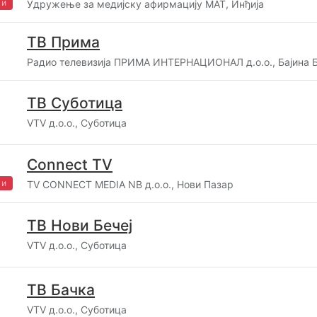
жи
Удружење за медијску афирмацију МАТ, Инђија
ТВ Прима
Радио телевизија ПРИМА ИНТЕРНАЦИОНАЛ д.о.о., Бајина 
ТВ Суботица
VTV д.о.о., Суботица
Connect TV
жи
TV CONNECT MEDIA NB д.о.о., Нови Пазар
ТВ Нови Бечеј
VTV д.о.о., Суботица
ТВ Бачка
VTV д.о.о., Суботица