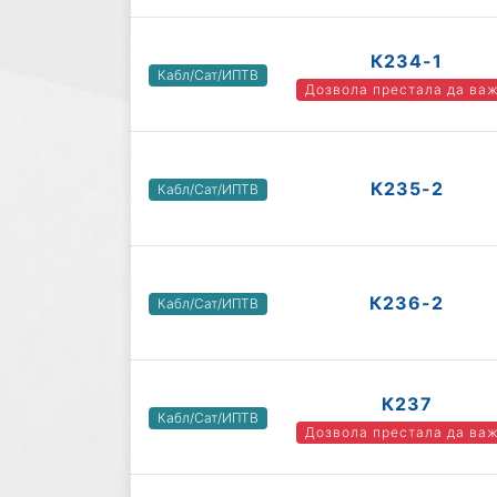
К234-1
Кабл/Сат/ИПТВ
Дозвола престала да ва
К235-2
Кабл/Сат/ИПТВ
К236-2
Кабл/Сат/ИПТВ
К237
Кабл/Сат/ИПТВ
Дозвола престала да ва