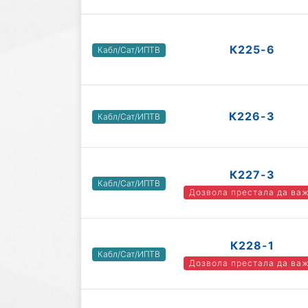
К225-6
Кабл/Сат/ИПТВ
К226-3
Кабл/Сат/ИПТВ
К227-3
Кабл/Сат/ИПТВ
Дозвола престала да ва
К228-1
Кабл/Сат/ИПТВ
Дозвола престала да ва