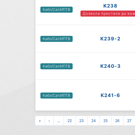
К238
Кабл/Сат/ИПТВ
Дозвола престала да ва
К239-2
Кабл/Сат/ИПТВ
К240-3
Кабл/Сат/ИПТВ
К241-6
Кабл/Сат/ИПТВ
«
‹
...
22
23
24
25
26
27