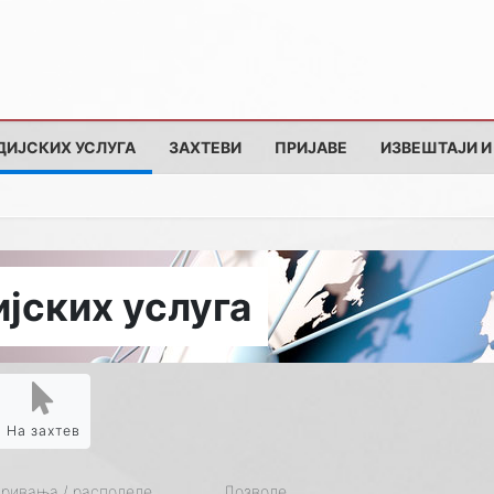
ДИЈСКИХ УСЛУГА
ЗАХТЕВИ
ПРИЈАВЕ
ИЗВЕШТАЈИ И
јских услуга
На захтев
кривања / расподеле
Дозволе