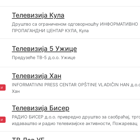
Телевизија Кула
Друштво са ограниченом одговорношћу ИНФОРМАТИВНО
ПРОПАГАНДНИ ЦЕНТАР КУЛА, Кула
Телевизија 5 Ужице
Предузеће ТВ-5 д.о.о. Ужице
Телевизија Хан
INFORMATIVNI PRESS CENTAR OPŠTINE VLADIČIN HAN д.о.о
жи
Хан
Телевизија Бисер
РАДИО БИСЕР д.о.о. привредно друштво за саобраћај, трг
жи
издаваштво и радио телевизијске активности, Пожаревац