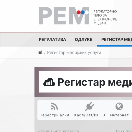
РЕГУЛАТИВА
ОДЛУКЕ
РЕГИСТАР МЕ
Регистар медијских услуга
Регистар меди
Терестријални
Кабл/Сат/ИПТВ
Интернет
Назив / Број дозволе
Зона по