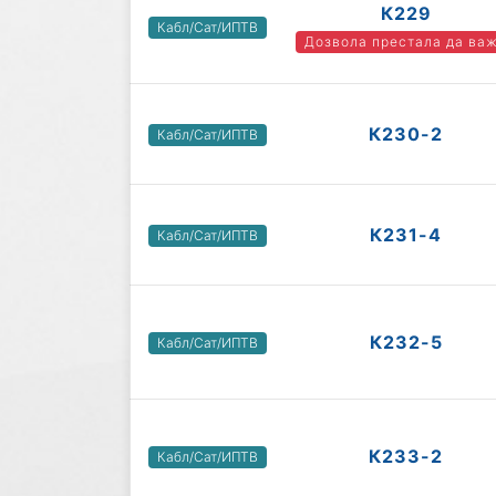
К229
Кабл/Сат/ИПТВ
Дозвола престала да ва
К230-2
Кабл/Сат/ИПТВ
К231-4
Кабл/Сат/ИПТВ
К232-5
Кабл/Сат/ИПТВ
К233-2
Кабл/Сат/ИПТВ