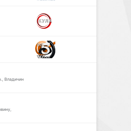
., Владичин
овину,