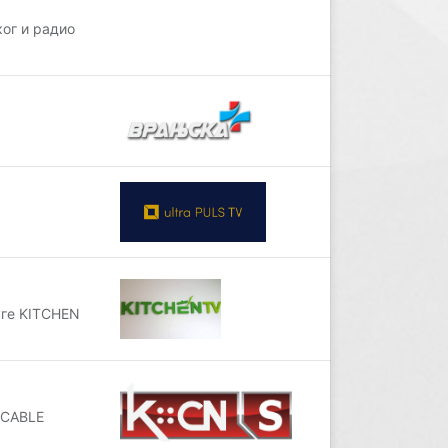
ог и радио
уге KITCHEN
 CABLE