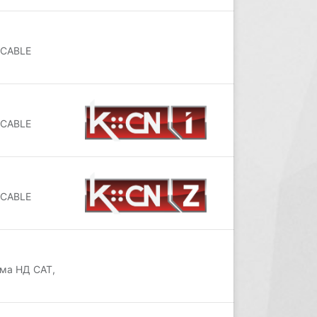
 CABLE
 CABLE
 CABLE
ама НД САТ,