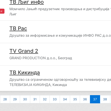
ТВ Љиг инфо
Момчило Јањић предузетник производња и дистрибуција 
жи
Љиг
ТВ Рас
Друштво за информисање и комуникације ИНФО РАС д.о.о
TV Grand 2
GRAND PRODUCTION д.о.о., Београд
ТВ Кикинда
Друштво са ограниченом одговорношћу за телевизијску д
ТЕЛЕВИЗИЈА КИКИНДА, Кикинда
28
29
30
31
32
33
34
35
36
37
38