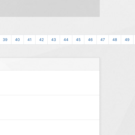
39
40
41
42
43
44
45
46
47
48
49