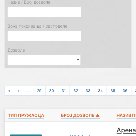
Назив / Број дозволе
Зона покривања / расподеле
Дозволе
«
‹
...
29
30
31
32
33
34
35
36
ТИП ПРУЖАОЦА
БРОЈ ДОЗВОЛЕ ▲
НАЗИВ 
Арена