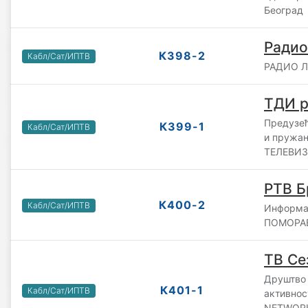
Београд
Радио
К398-2
Кабл/Сат/ИПТВ
РАДИО ЛО
ТДИ р
Предузећ
К399-1
Кабл/Сат/ИПТВ
и пружа
ТЕЛЕВИЗИ
РТВ Б
К400-2
Кабл/Сат/ИПТВ
Информа
ПОМОРАВ
ТВ Се
Друштво 
К401-1
Кабл/Сат/ИПТВ
активно
NETWORK