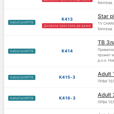
Београд
Star p
К413
Кабл/Сат/ИПТВ
TV CHAN
Дозвола престала да важи
Београд
ТВ Зл
Приватно
К414
Кабл/Сат/ИПТВ
промет 
д.о.о. Н
Adult 
К415-3
Кабл/Сат/ИПТВ
ПРВА ТЕЛ
Adult 
К416-3
Кабл/Сат/ИПТВ
ПРВА ТЕЛ