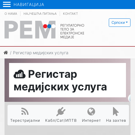
НАВИГАЦИЈА
О НАМА
НАЈЧЕШЋА ПИТАЊА
КОНТАКТ
Српски
Регистар медијских услуга
Регистар
медијских услуга
Терестријални
Кабл/Сат/ИПТВ
Интернет
На захтев