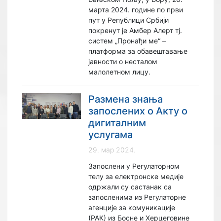
марта 2024. године по први
пут у Републици Србији
покренут је Амбер Алерт тј.
систем „Пронађи ме“ –
платформа за обавештавање
јавности о несталом
малолетном лицу.
Размена знања
запослених o Акту о
дигиталним
услугама
29. мар 2024.
Запослени у Регулаторном
телу за електронске медије
одржали су састанак са
запосленима из Регулаторне
агенције за комуникације
(РАК) из Босне и Херцеговине