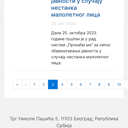
јавности у случају
нестанка
малолетног лица
25. окт 2023.
Дана 25. октобра 2023.
године пуштен је у рад
систем „Пронађи ме“ за хитно
обавештавање јавности у
случају нестанка малолетног
лица.
«
‹
1
2
3
4
5
6
7
8
9
10
Трг Николе Пашића 5, 11103 Београд, Република
Србија