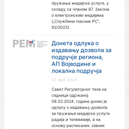
пружање медијске услуге, у
складу са чланом 87. Закона
о електронским медијима
(„Службени гласник РС“,
92/2023).
Донета одлука о
издавању дозвола за
подручје региона,
АП Војводине и
локална подручја
13. феб 2024.
Савет Регулаторног тела на
седници одржаној
08.02.2024. године донео је
одлуку о издавању дозвола
за пружање медијске услуге
радија и телевизије, а на
основу расписаних Јавних