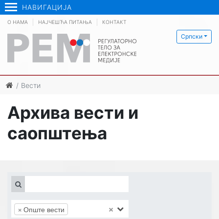
НАВИГАЦИЈА
О НАМА
НАЈЧЕШЋА ПИТАЊА
КОНТАКТ
Српски
Вести
Архива вести и
саопштења
×
×
Опште вести