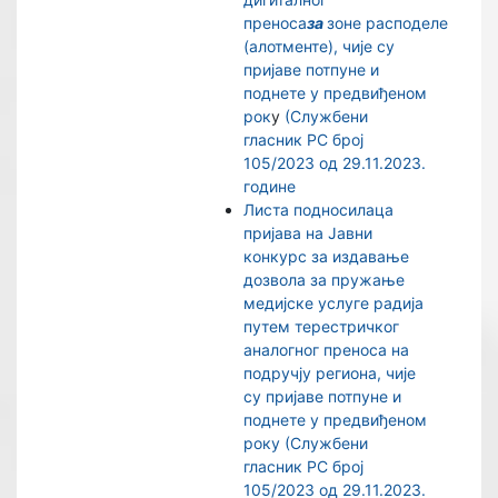
преноса
за
зоне расподеле
(алотменте), чије су
пријаве потпуне и
поднете у предвиђеном
рок
у
(Службени
гласник РС број
105/2023 од 29.11.2023.
године
Листа подносилаца
пријава на Јавни
конкурс за издавање
дозвола за пружање
медијске услуге радија
путем терестричког
аналогног преноса на
подручју региона, чије
су пријаве потпуне и
поднете у предвиђеном
року
(Службени
гласник РС број
105/2023 од 29.11.2023.