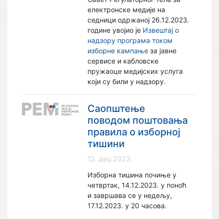
електронске медије на
седници одржаној 26.12.2023.
године увојио је
Извештај о
надзору програма током
изборне кампање
за јавне
сервисе и кабловске
пружаоце медијских услуга
који су били у надзору.
Саопштење
поводом поштовања
правила о изборној
тишини
13. дец 2023.
Изборна тишина почиње у
четвртак, 14.12.2023. у поноћ
и завршава се у недељу,
17.12.2023. у 20 часова.