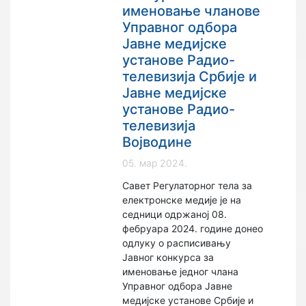
именовање чланове
Управног одбора
Јавне медијске
установе Радио-
телевизија Србије и
Јавне медијске
установе Радио-
телевизија
Војводине
05. мар 2024.
Савет Регулаторног тела за
електронске медије је на
седници одржаној 08.
фебруара 2024. године донео
одлуку о расписивању
Јавног конкурса за
именовање једног члана
Управног одбора Јавне
медијске установе Србије и