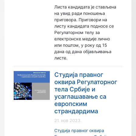
Листа кандидата је стављена
на увид ради поношења
приговора. Приговори на
листу кандидата подносе се
Регулаторном телу за
електронске медије лично
или поштом, у року од 15
дана од дана објављивања
листе.
Студија правног
оквира Регулаторног
тела Србије и
усаглашавање са
европским
страндардима
21. нов 2023.
Студија правног оквира