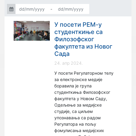
-
У посети РЕМ-у
студенткиње са
Филозофског
факултета из Новог
Сада
24. апр 2024.
У посети Регулаторном телу
за електронске медије
боравила је група
студенткиња Филозофског
факултета у Новом Саду,
Одељењe за медијске
студије, са циљем
упознавања са радом
Регулатора на пољу
фомулисања медијских