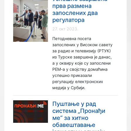
прва размена
запослених два
регулатора
27. окт 2023.
Петодневна посета
запослених у Високом савету
за радио и телевизију (РТУК)
из Турске завршена је данас,
а у оквиру које су запослени
РЕМ-а у својству домаћина
успешно приказали
регулацију електронских
медија у Србији.
Пуштање у рад
система „Пронађи
ме“ за хитно
обавештавање