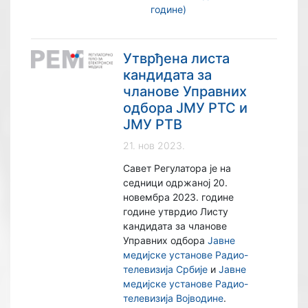
године)
Утврђена листа
кандидата за
чланове Управних
одбора ЈМУ РТС и
ЈМУ РТВ
21. нов 2023.
Савет Регулатора је на
седници одржаној 20.
новембра 2023. године
године утврдио Листу
кандидата за чланове
Управних одбора
Јавне
медијске установе Радио-
телевизија Србије
и
Јавне
медијске установе Радио-
телевизија Војводине
.