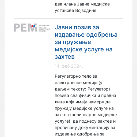
два члана Јавне медијске
установе Војводине.
Јавни позив за
издавање одобрења
за пружање
медијске услуге на
захтев
14. феб 2024.
Регулаторно тело за
електронске медије (у
даљем тексту: Регулатор)
позива сва физичка и правна
лица која имају намеру да
пружају медијске услуге на
захтев (нелинеарне медијске
услуге), да поднесу захтев и
прописану документацију за
издавање одобрења за