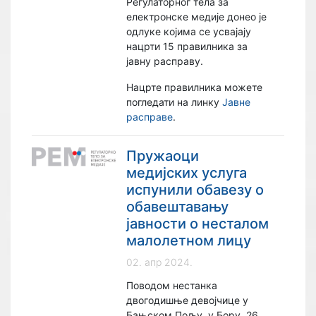
Регулаторног тела за
електронске медије донео је
одлуке којима се усвајају
нацрти 15 правилника за
јавну расправу.
Нацрте правилника можете
погледати на линку
Јавне
расправе
.
Пружаоци
медијских услуга
испунили обавезу о
обавештавању
јавности о несталом
малолетном лицу
02. апр 2024.
Поводом нестанка
двогодишње девојчице у
Бањском Пољу, у Бору, 26.