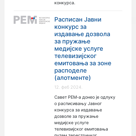
конкурса.
Расписан Јавни
конкурс за
издавање дозвола
за пружање
медијске услуге
телевизијског
емитовања за зоне
расподеле
(алотменте)
12. феб 2024.
Савет РЕМ-а донео је одлуку
о расписивању Јавног
конкурса за издавање
дозволe за пружање
медијске услуге
телевизијског емитовања
путем терестричког