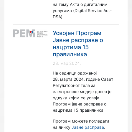
на тему Акта о дигиталним
услугама (Digital Service Act-
DSA).
Усвојен Програм
Јавне расправе о
нацртима 15
правилника
28. мар 2024.
На седници одржаној
28. марта 2024. године Савет
Регулаторног тела за
електронске медије донео је
одлуку којом се усваја
Програм јавне расправе о
нацртима 15 правилника.
Програм можете погледати
на линку
Јавне расправе
.