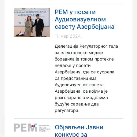
РЕМ у посети
Аудиовизуелном
савету Азербејџана
11. мар 2024.
Делегација Регулаторног тела
за електронске медије
боравила је током протекле
недеље у посети
Азербејџану, где се сусрела
са представницима
Аудиовизуелног савета
Азербејџана, са којима је
разговарано о моделима
будуће сарадње два
регулатора.
Објављен Јавни
конкурс за