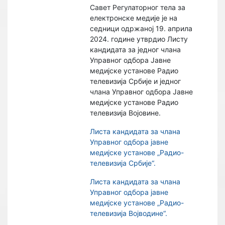
Савет Регулаторног тела за
електронске медије је на
седници одржаној 19. априла
2024. године утврдио Листу
кандидата за једног члана
Управног одбора Јавне
медијске установе Радио
телевизија Србије и једног
члана Управног одбора Јавне
медијске установе Радио
телевизија Војовине.
Листа кандидата за члана
Управног одбора јавне
медијске установе „Радио-
телевизија Србије“.
Листа кандидата за члана
Управног одбора јавне
медијске установе „Радио-
телевизија Војводине“.