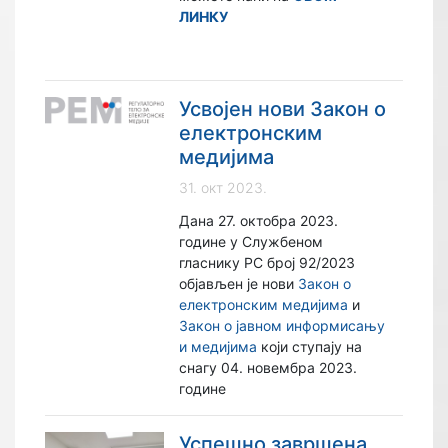
ЛИНКУ
Усвојен нови Закон о
електронским
медијима
31. окт 2023.
Дана 27. октобра 2023.
године у Службеном
гласнику РС број 92/2023
објављен је нови
Закон о
електронским медијима
и
Закон о јавном информисању
и медијима
који ступају на
снагу 04. новембра 2023.
године
Успешно завршена