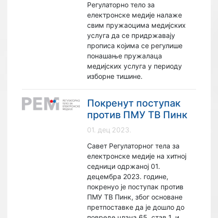
Регулаторно тело за
електронске медије налаже
свим пружаоцима медијских
услуга да се придржавају
прописа којима се регулише
понашање пружалаца
медијских услуга у периоду
изборне тишине.
Покренут поступак
против ПМУ ТВ Пинк
01. дец 2023.
Савет Регулаторног тела за
електронске медије на хитној
седници одржаној 01.
децембра 2023. године,
покренуо је поступак против
ПМУ ТВ Пинк, због основане
претпоставке да је дошло до
повреде члана 65. став 1. и