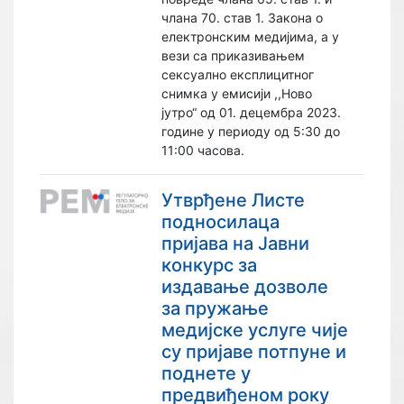
члана 70. став 1. Закона о
електронским медијима, а у
вези са приказивањем
сексуално експлицитног
снимка у емисији ,,Ново
јутро“ од 01. децембра 2023.
године у периоду од 5:30 до
11:00 часова.
Утврђене Листе
подносилаца
пријавa на Јавни
конкурс за
издавање дозволe
за пружање
медијске услуге чије
су пријаве потпуне и
поднете у
предвиђеном року