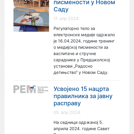
писмености у Новом
Саду
17. апр 2024.
Регулаторно тело за
електронске медије одржало
је 16.04.2024. године тренинг
о медијској писмености за
васпитаче и стручне
сараднике у Предшколској
установи „Радосно
детињство“ у Новом Саду.
Усвојено 15 нацрта
правилника за јавну
расправу
05. апр 2024.
На седници одржаној 5.
априла 2024. године Савет