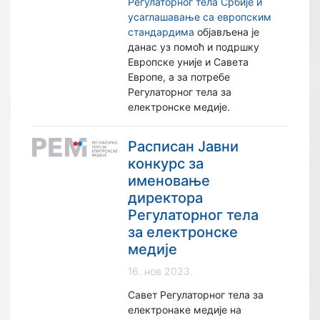
Регулаторног тела Србије и
усаглашавање са европским
стандардима
објављена је
данас уз помоћ и подршку
Европске уније и Савета
Европе, а за потребе
Регулаторног тела за
електронске медије.
Расписан Јавни
конкурс за
именовање
директора
Регулаторног тела
за електронске
медије
16. нов 2023.
Савет Регулаторног тела за
електронаке медије на