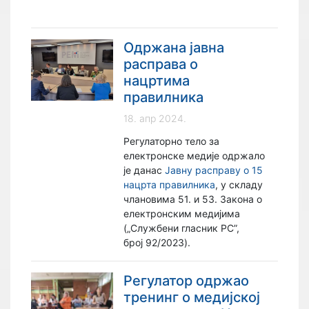
Одржана јавна
расправа о
нацртима
правилника
18. апр 2024.
Регулаторно тело за
електронске медије одржало
је данас
Jавну расправу о 15
нацрта правилника
, у складу
члановима 51. и 53. Закона о
електронским медијима
(„Службени гласник РС”,
брoj 92/2023).
Регулатор одржао
тренинг о медијској