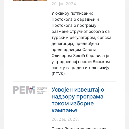
29. јан 2024.
У оквиру потписаних
Протокола о сарадњи и
Протокола о програму
размене стручног особља са
турским регулатором, српска
делегација, предвођена
председницом Савета
Оливером Зекић боравила је
у тродневној посети Високом
савету за радио и телевизију
(РТУК).
Усвојен извештај о
надзору програма
током изборне
кампање
26. дец 2023.
Савет Регулаторног тела за