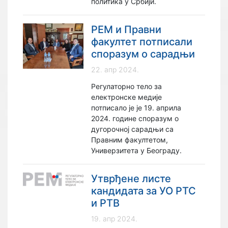
политика у Србији.
РЕМ и Правни
факултет потписали
споразум о сарадњи
22. апр 2024.
Регулаторно тело за
електронске медије
потписало је је 19. априла
2024. године споразум о
дугорочној сарадњи са
Правним факултетом,
Универзитета у Београду.
Утврђене листе
кандидата за УО РТС
и РТВ
19. апр 2024.