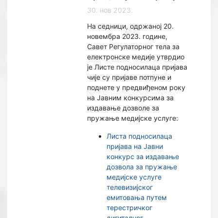
30. нов 2023.
На седници, одржаној 20.
новембра 2023. године,
Савет Регулаторног тела за
електронске медије утврдио
је Листе подносилаца пријавa
чије су пријаве потпуне и
поднете у предвиђеном року
на Јавним конкурсима за
издавање дозволe за
пружање медијске услуге:
Листа подносилаца
пријава на Јавни
конкурс за издавање
дозвола за пружање
медијске услуге
телевизијског
емитовања путем
терестричког
дигиталног