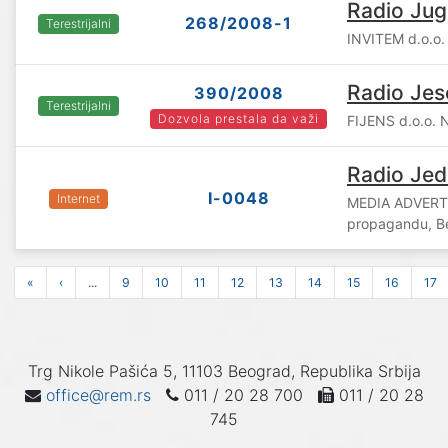
Radio Jug
268/2008-1
Terestrijalni
INVITEM d.o.o.
Radio Jes
390/2008
Terestrijalni
Dozvola prestala da važi
FIJENS d.o.o. 
Radio Je
I-0048
Internet
MEDIA ADVERTIS
propagandu, B
«
‹
...
9
10
11
12
13
14
15
16
17
Trg Nikole Pašića 5, 11103 Beograd, Republika Srbija
office@rem.rs
011 / 20 28 700
011 / 20 28
745