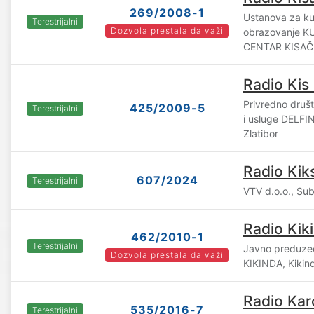
269/2008-1
Ustanova za kul
Terestrijalni
Dozvola prestala da važi
obrazovanje 
CENTAR KISAČ,
Radio Kis
Privredno druš
425/2009-5
Terestrijalni
i usluge DELFI
Zlatibor
Radio Kik
607/2024
Terestrijalni
VTV d.o.o., Sub
Radio Kik
462/2010-1
Terestrijalni
Javno preduz
Dozvola prestala da važi
KIKINDA, Kikin
Radio Kar
535/2016-7
Terestrijalni