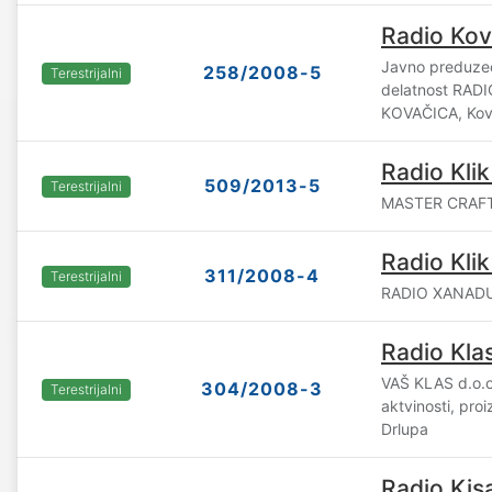
Radio Kov
Javno preduzeć
258/2008-5
Terestrijalni
delatnost RAD
KOVAČICA, Kov
Radio Kli
509/2013-5
Terestrijalni
MASTER CRAFT 
Radio Kli
311/2008-4
Terestrijalni
RADIO XANADU 
Radio Kla
VAŠ KLAS d.o.o
304/2008-3
Terestrijalni
aktvinosti, proi
Drlupa
Radio Kis