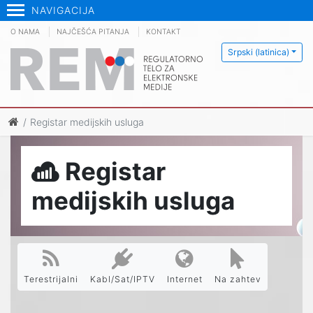
NAVIGACIJA
O NAMA
NAJČEŠĆA PITANJA
KONTAKT
Srpski (latinica)
Registar medijskih usluga
Registar
medijskih usluga
Terestrijalni
Kabl/Sat/IPTV
Internet
Na zahtev