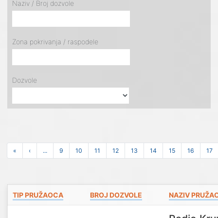
Naziv / Broj dozvole
Zona pokrivanja / raspodele
Dozvole
«
‹
...
9
10
11
12
13
14
15
16
17
TIP PRUŽAOCA
BROJ DOZVOLE
NAZIV PRUŽA