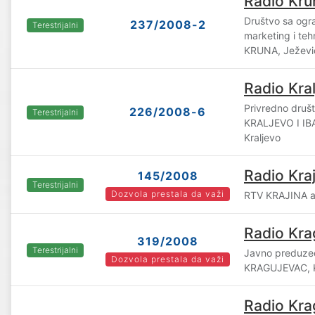
Radio Kru
Društvo sa og
237/2008-2
Terestrijalni
marketing i te
KRUNA, Ježevi
Radio Kra
Privredno druš
226/2008-6
Terestrijalni
KRALJEVO I IB
Kraljevo
Radio Kra
145/2008
Terestrijalni
Dozvola prestala da važi
RTV KRAJINA a
Radio Kra
319/2008
Terestrijalni
Javno preduze
Dozvola prestala da važi
KRAGUJEVAC, 
Radio Kra