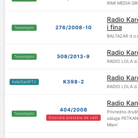
RIMI MEDIA GR
Radio Kar
i fina
276/2008-10
Terestrijalni
BALTAZAR d.o.o
Radio Kar
508/2013-9
Terestrijalni
RADIO LOLA d.
Radio Kar
K398-2
Kabl/Sat/IPTV
RADIO LOLA d.
Radio Ka
404/2008
Privredno društv
Terestrijalni
Dozvola prestala da važi
usluge PETKAN 
Mlavi