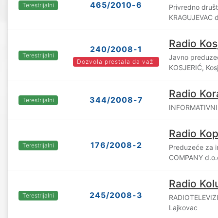
465/2010-6
Terestrijalni
Privredno druš
KRAGUJEVAC d.
Radio Kos
240/2008-1
Terestrijalni
Javno preduz
Dozvola prestala da važi
KOSJERIĆ, Kosj
Radio Kor
344/2008-7
Terestrijalni
INFORMATIVNI C
Radio Kop
176/2008-2
Terestrijalni
Preduzeće za i
COMPANY d.o.o
Radio Kol
245/2008-3
Terestrijalni
RADIOTELEVIZI
Lajkovac