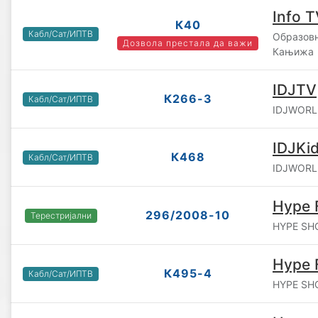
Info 
К40
Кабл/Сат/ИПТВ
Образовн
Дозвола престала да важи
Кањижа
IDJTV
К266-3
Кабл/Сат/ИПТВ
IDJWORLD
IDJKi
К468
Кабл/Сат/ИПТВ
IDJWORLD
Hype 
296/2008-10
Терестријални
HYPE SHO
Hype 
К495-4
Кабл/Сат/ИПТВ
HYPE SHO