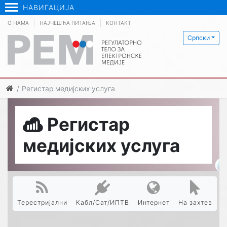
НАВИГАЦИЈА
О НАМА
НАЈЧЕШЋА ПИТАЊА
КОНТАКТ
Српски
Регистар медијских услуга
Регистар
медијских услуга
Терестријални
Кабл/Сат/ИПТВ
Интернет
На захтев