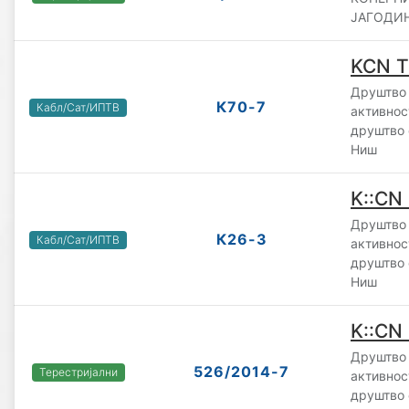
ЈАГОДИНА
KCN T
Друштво 
К70-7
Кабл/Сат/ИПТВ
активно
друштво 
Ниш
K::CN
Друштво 
К26-3
Кабл/Сат/ИПТВ
активно
друштво 
Ниш
K::CN
Друштво 
526/2014-7
Терестријални
активно
друштво 