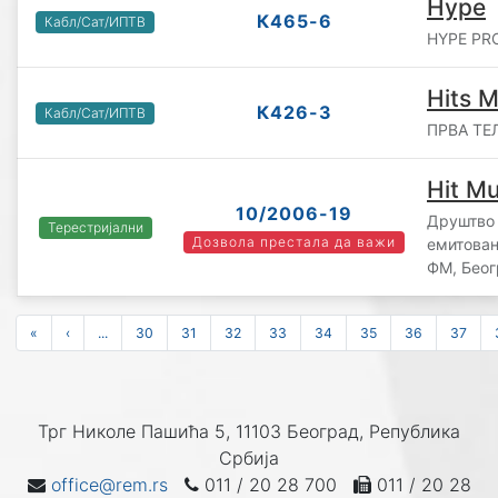
Hype
К465-6
Кабл/Сат/ИПТВ
HYPE PRO
Hits 
К426-3
Кабл/Сат/ИПТВ
ПРВА ТЕЛ
Hit M
10/2006-19
Друштво 
Терестријални
Дозвола престала да важи
емитова
ФМ, Беог
«
‹
...
30
31
32
33
34
35
36
37
Трг Николе Пашића 5, 11103 Београд, Република
Србија
office@rem.rs
011 / 20 28 700
011 / 20 28