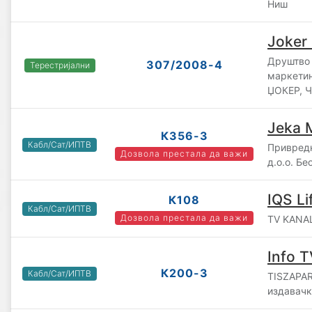
Ниш
Joker 
Друштво 
307/2008-4
Терестријални
маркетин
ЏОКЕР, Ч
Jeka 
К356-3
Кабл/Сат/ИПТВ
Привред
Дозвола престала да важи
д.о.о. Б
IQS Li
К108
Кабл/Сат/ИПТВ
Дозвола престала да важи
TV KANAL
Info T
К200-3
Кабл/Сат/ИПТВ
TISZAPAR
издавачк