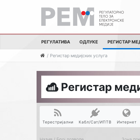
РЕГУЛАТИВА
ОДЛУКЕ
РЕГИСТАР МЕ
Регистар медијских услуга
Регистар меди
Терестријални
Кабл/Сат/ИПТВ
Интернет
Назив / Број дозволе
Зона по