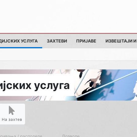
ДИЈСКИХ УСЛУГА
ЗАХТЕВИ
ПРИЈАВЕ
ИЗВЕШТАЈИ И
јских услуга
На захтев
кривања / расподеле
Дозволе