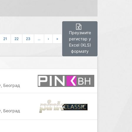
Преузмите
регистар у
21
22
23
...
›
»
Excel (XLS)
формату
, Београд
, Београд