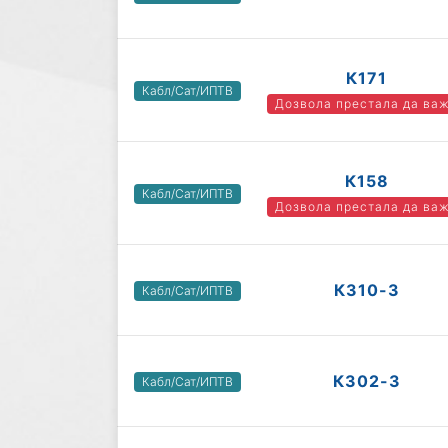
К171
Кабл/Сат/ИПТВ
Дозвола престала да ва
К158
Кабл/Сат/ИПТВ
Дозвола престала да ва
К310-3
Кабл/Сат/ИПТВ
К302-3
Кабл/Сат/ИПТВ