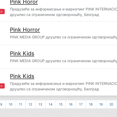
Pink Horor
Предузеће за информисање и маркетинг PINK INTERNAC
жи
друштво са ограниченом одговорношћу, Београд
Pink Horror
PINK MEDIA GROUP друштво са ограниченом одговорношћу
Pink Kids
PINK MEDIA GROUP друштво са ограниченом одговорношћу
Pink Kids
Предузеће за информисање и маркетинг PINK INTERNAC
жи
друштво са ограниченом одговорношћу, Београд
9
10
11
12
13
14
15
16
17
18
19
20