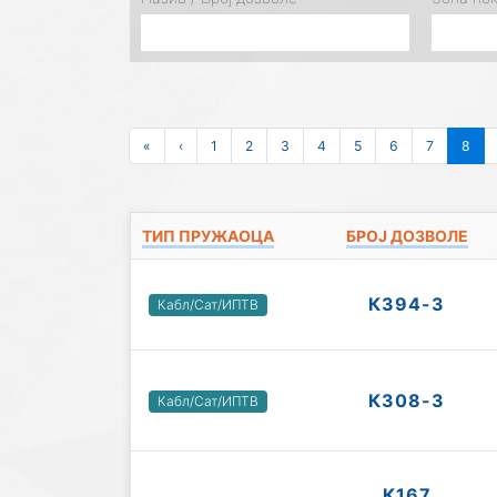
«
‹
1
2
3
4
5
6
7
8
ТИП ПРУЖАОЦА
БРОЈ ДОЗВОЛЕ
К394-3
Кабл/Сат/ИПТВ
К308-3
Кабл/Сат/ИПТВ
К167