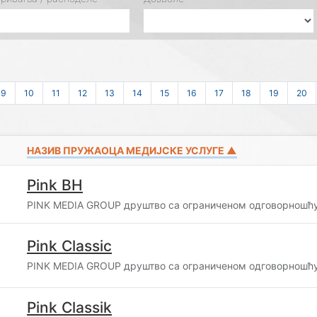
9
10
11
12
13
14
15
16
17
18
19
20
НАЗИВ ПРУЖАОЦА МЕДИЈСКЕ УСЛУГЕ ▲
Pink BH
PINK MEDIA GROUP друштво са ограниченом одговорношћу
Pink Classic
PINK MEDIA GROUP друштво са ограниченом одговорношћу
Pink Classik