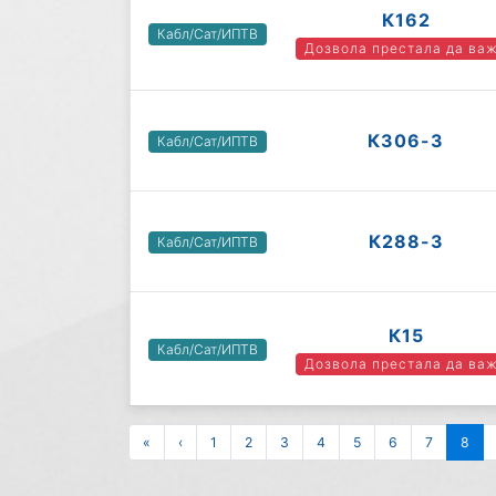
К162
Кабл/Сат/ИПТВ
Дозвола престала да ва
К306-3
Кабл/Сат/ИПТВ
К288-3
Кабл/Сат/ИПТВ
К15
Кабл/Сат/ИПТВ
Дозвола престала да ва
«
‹
1
2
3
4
5
6
7
8