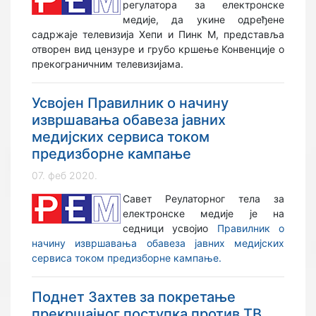
регулатора за електронске
медије, да укине одређене
садржаје телевизија Хепи и Пинк М, представља
отворен вид цензуре и грубо кршење Конвенције о
прекограничним телевизијама.
Усвојен Правилник о начину
извршавања обавеза јавних
медијских сервиса током
предизборне кампање
07. феб 2020.
Савет Реулаторног тела за
електронске медије је на
седници усвојио
Правилник о
начину извршавања обавеза јавних медијских
сервиса током предизборне кампање.
Поднет Захтев за покретање
прекршајног поступка против ТВ