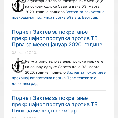
Регулаторно тело за електронске медије је,
на основу одлуке Савета дана 03. марта
2020. године поднело
Захтев за покретање
прекршајног поступка против Б92 а.д. Београд
.
Поднет Захтев за покретање
прекршајног поступка против ТВ
Прва за месец јануар 2020. године
03. мар 2020.
Регулаторно тело за електронске медије је,
на основу одлуке Савета дана 03. марта
2020. године поднело
З
ахтев за покретање
прекршајног поступка против Прве телевизије
д.о.о. Београд.
Поднет Захтев за покретање
прекршајног поступка против ТВ
Пинк за месец новембар