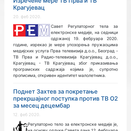
Изречене мере ТВ Прва и ТВ
Крагујевац
20. феб 2020.
Савет Регулаторног тела за
електронске медије, на седници
одржаној 19. фебруара 2020.
године, изрекао је мере упозорења пружаоцима
медијских услуга Прва телевизија д.о.о., Београд -
ТВ Прва и Радио-телевизија Крагујевац д.о.о.,
Крагујевац - ТВ Крагујевац због приказивања
програмских садржаја којима је, супротно
прописима, откривен идентитет малолетника.
Поднет Захтев за покретање
прекршајног поступка против ТВ О2
за месец децембар
12. феб 2020.
Регулаторно тело за електронске медије је,
на основу одлуке Савета дана 12. фебруара