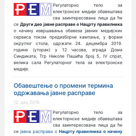
Регулаторно тело за
електронске медије обавештава
сва заинтересована лица да ће
се
Други део јавне расправе о Нацрту правилника
о начину извршавања обавеза јавних медијских
сервиса током предизборне кампање, у форми
округлог стола, одржати 24. децембра 2019.
године (уторак) у 12 часова, зграда Дома
Синдиката, Тгр Николе Пашића број 5, IV спрат,
велика сала Регулаторног тела за електронске
медије.
Обавештење о промени термина
одржавања јавне расправе
12. дец 2019.
Регулаторно тело за
електорнске медије обавештава
сва заинтересована лица да ће
се
јавна расправа о
Нацрту правилника
о начину