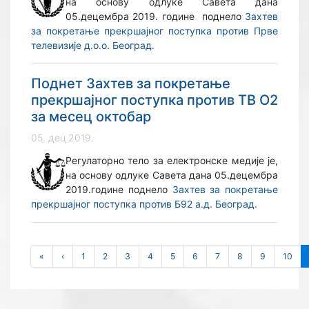
на основу одлуке Савета дана
05.децембра 2019. године поднело
Захтев
за покретање прекршајног поступка против Прве
телевизије д.о.о. Београд.
Поднет Захтев за покретање
прекршајног поступка против ТВ О2
за месец октобар
05. дец 2019.
Регулаторно тело за електронске медије је,
на основу одлуке Савета дана 05.децембра
2019.године поднело
Захтев за покретање
прекршајног поступка против Б92 а.д. Београд.
«
‹
1
2
3
4
5
6
7
8
9
10