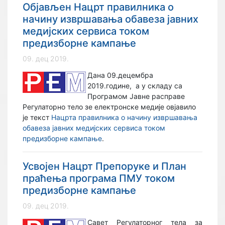
Објављен Нацрт правилника о
начину извршавања обавеза јавних
медијских сервиса током
предизборне кампање
09. дец 2019.
Дана 09.децембра
2019.године, а у складу са
Програмом Јавне расправе
Регулаторно тело зе електронске медије овјавило
је текст
Нацрта правилника о начину извршавања
обавеза јавних медијских сервиса током
предизборне кампање
.
Усвојен Нацрт Препоруке и План
праћења програма ПМУ током
предизборне кампање
09. дец 2019.
Савет Регулаторног тела за