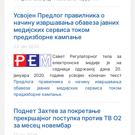
Усвојен Предлог правилника о
начину извршавања обавеза јавних
медијских сервиса током
предизборне кампање
23. јан 2020.
Савет Регулаторног тела за
електронске медије је на
седници одржаној дана 20.
јануара 2020. године усвојио коначан текст
Предлога правилника о начину извршавања
обавеза јавних медијских сервиса током
предизборне кампање.
Поднет Захтев за покретање
прекршајног поступка против ТВ О2
за месец новембар
17. јан 2020.