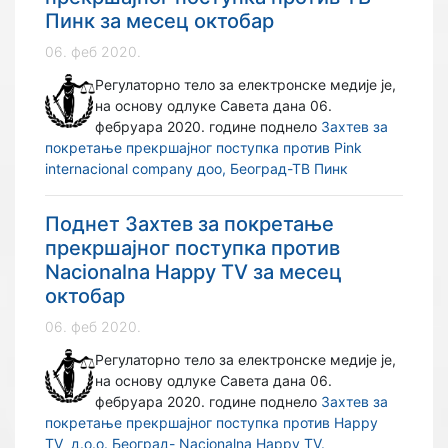
Пинк за месец октобар
06. феб 2020.
Регулаторно тело за електронске медије је,
на основу одлуке Савета дана 06.
фебруара 2020. године поднело
Захтев за
покретање прекршајног поступка против Pink
internacional company доо, Београд-ТВ Пинк
Поднет Захтев за покретање
прекршајног поступка против
Nacionalna Happy TV за месец
октобар
06. феб 2020.
Регулаторно тело за електронске медије је,
на основу одлуке Савета дана 06.
фебруара 2020. године поднело
Захтев за
покретање прекршајног поступка против Happy
TV д.о.о. Београд- Nacionalna Happy TV.