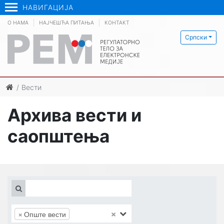
НАВИГАЦИЈА
О НАМА
НАЈЧЕШЋА ПИТАЊА
КОНТАКТ
Српски
Вести
Архива вести и
саопштења
×
×
Опште вести