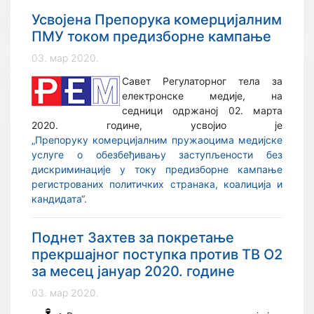
Усвојенa Препорука комерцијалним
ПМУ током предизборне кампање
03. мар 2020.
Савет Регулаторног тела за
електронске медије, на
седници одржаној 02. марта
2020. године, усвојио је
„Препоруку комерцијалним пружаоцима медијске
услуге о обезбеђивању заступљености без
дискриминације у току предизборне кампање
регистрованих политичких странака, коалиција и
кандидата“.
Поднет Захтев за покретање
прекршајног поступка против ТВ О2
за месец јануар 2020. године
03. мар 2020.