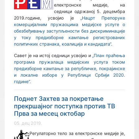
електронске медије, на
седници одржаној 5. децембра
2019.године, усвојио је
„Нацрт Препоруке
комерцијалним пружаоцима медијске услуге о
обезбеђивању заступљености без дискриминације
у току предизборне кампање регистрованих
политичких странака, коалиција и кандидата“
.
Савет је на истој седници усвојио и
„План праћења
програма пружалаца медијских услуга током
предизборне кампање за републичке, покрајинске
и локалне изборе у Републици Србији 2020.
године“.
Поднет Захтев за покретање
прекршајног поступка против ТВ
Прва за месец октобар
05. дец 2019.
Регулаторно тело за електронске медије је,