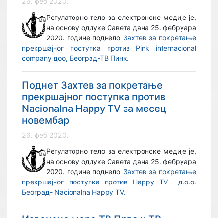
26. феб 2020.
Регулаторно тело за електронске медије је,
на основу одлуке Савета дана 25. фебруара
2020. године поднело
Захтев за покретање
прекршајног поступка против Pink internacional
company доо, Београд-ТВ Пинк.
Поднет Захтев за покретање
прекршајног поступка против
Nacionalna Happy TV за месец
новембар
26. феб 2020.
Регулаторно тело за електронске медије је,
на основу одлуке Савета дана 25. фебруара
2020. године поднело
Захтев за покретање
прекршајног поступка против Happy TV д.о.о.
Београд- Nacionalna Happy TV.