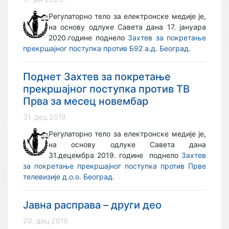
Регулаторно тело за електронске медије је,
на основу одлуке Савета дана 17. јануара
2020.године поднело
Захтев за покретање
прекршајног поступка против Б92 а.д. Београд
.
Поднет Захтев за покретање
прекршајног поступка против ТВ
Прва за месец новембар
31. дец 2019.
Регулаторно тело за електронске медије је,
на основу одлуке Савета дана
31.децембра 2019. године поднело
Захтев
за покретање прекршајног поступка против Прве
телевизије д.о.о. Београд.
Јавна расправа – други део
20. дец 2019.