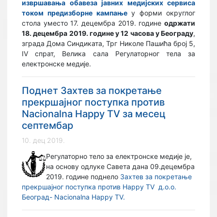
извршавања обавеза јавних медијских сервиса
током предизборне кампање
у форми округлог
стола уместо 17. децембра 2019. године
одржати
18. децембра 2019. године у 12 часова у Београду
,
зграда Дома Синдиката, Трг Николе Пашића број 5,
IV спрат, Велика сала Регулаторног тела за
електронске медије.
Поднет Захтев за покретање
прекршајног поступка против
Nacionalna Happy TV за месец
септембар
10. дец 2019.
Регулаторно тело за електронске медије је,
на основу одлуке Савета дана 09.децембра
2019. године поднело
Захтев за покретање
прекршајног поступка против Happy TV д.о.о.
Београд- Nacionalna Happy TV.