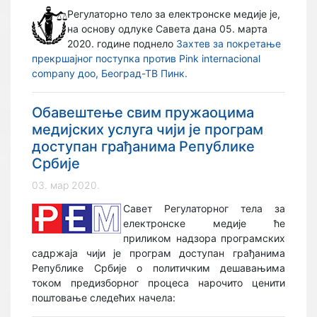
Регулаторно тело за електронске медије је,
на основу одлуке Савета дана 05. марта
2020. године поднело
Захтев за покретање
прекршајног поступка против Pink internacional
company доо, Београд-ТВ Пинк.
Обавештење свим пружаоцима
медијских услуга чији је програм
доступан грађанима Републике
Србије
03. мар 2020.
Савет Регулаторног тела за
електронске медије ће
приликом надзора програмских
садржаја чији је програм доступан грађанима
Републике Србије о политичким дешавањима
током предизборног процеса нарочито ценити
поштовање следећих начела: