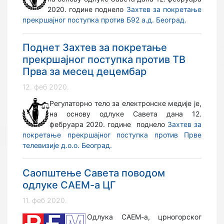
2020. године поднело
Захтев за покретање
прекршајног поступка против Б92 а.д. Београд.
Поднет Захтев за покретање
прекршајног поступка против ТВ
Прва за месец децембар
12. феб 2020.
Регулаторно тело за електронске медије је,
на основу одлуке Савета дана 12.
фебруара 2020. године поднело
Захтев за
покретање прекршајног поступка против Прве
телевизије д.о.о. Београд.
Саопштење Савета поводом
одлуке САЕМ-а ЦГ
11. феб 2020.
Одлука САЕМ-а, црногорског