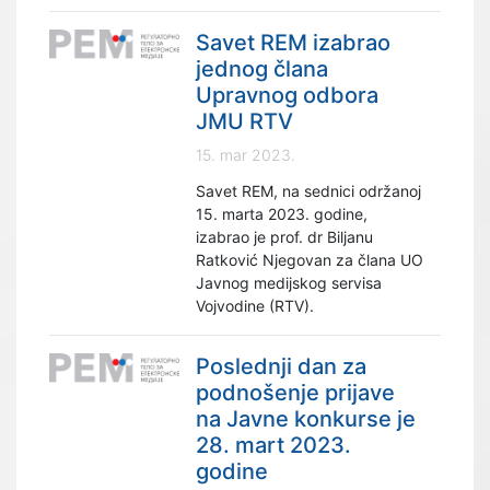
Savet REM izabrao
jednog člana
Upravnog odbora
JMU RTV
15. mar 2023.
Savet REM, na sednici održanoj
15. marta 2023. godine,
izabrao je prof. dr Biljanu
Ratković Njegovan za člana UO
Javnog medijskog servisa
Vojvodine (RTV).
Poslednji dan za
podnošenje prijave
na Javne konkurse je
28. mart 2023.
godine