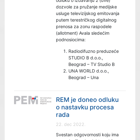
odluku o izdavanju 2 (dve)
dozvole za pružanje medijske
usluge televizijskog emitovanja
putem terestričkog digitalnog
prenosa za zonu raspodele
(allotment) Avala sledećim
podnosiocima:
Radiodifuzno preduzeće
STUDIO B d.o.o.,
Beograd – TV Studio B
UNA WORLD d.o.o.,
Beograd – Una
REM je doneo odluku
o nastavku procesa
rada
22. dec 2022.
Svestan odgovornosti koju ima