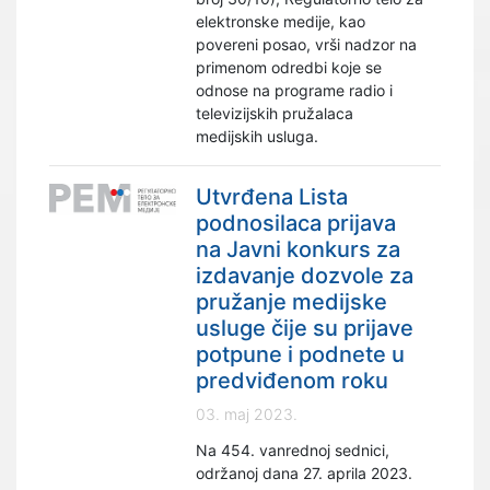
elektronske medije, kao
povereni posao, vrši nadzor na
primenom odredbi koje se
odnose na programe radio i
televizijskih pružalaca
medijskih usluga.
Utvrđena Lista
podnosilaca prijava
na Javni konkurs za
izdavanje dozvole za
pružanje medijske
usluge čije su prijave
potpune i podnete u
predviđenom roku
03. maj 2023.
Na 454. vanrednoj sednici,
održanoj dana 27. aprila 2023.