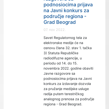
podnosiocima prijava
na Javni konkurs za
područje regiona -
Grad Beograd
07. nov 2022.
Savet Regulatornog tela za
elektronske medije će na
osnovu člana 32. stav 1. tačka
3) Statuta Republičke
radiodifuzne agencije, u
periodu od 14. do 15.
novembra 2022. godine obaviti
Javne razgovore sa
podnosiocima prijava na Javni
konkurs za izdavanje dozvola
za pružanje medijske usluge
radija putem terestričkog
analognog prenosa za područje
regiona - Grad Beograd.