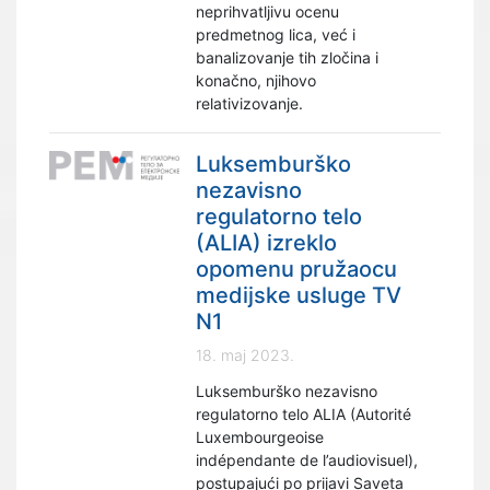
neprihvatljivu ocenu
predmetnog lica, već i
banalizovanje tih zločina i
konačno, njihovo
relativizovanje.
Luksemburško
nezavisno
regulatorno telo
(ALIA) izreklo
opomenu pružaocu
medijske usluge TV
N1
18. maj 2023.
Luksemburško nezavisno
regulatorno telo ALIA (Autorité
Luxembourgeoise
indépendante de l’audiovisuel),
postupajući po prijavi Saveta