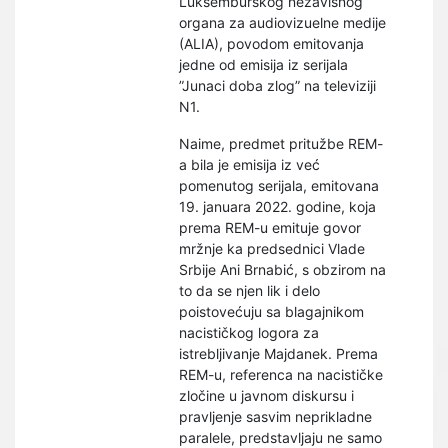
Luksemburškog nezavisnog
organa za audiovizuelne medije
(ALIA), povodom emitovanja
jedne od emisija iz serijala
”Junaci doba zlog” na televiziji
N1.
Naime, predmet pritužbe REM-
a bila je emisija iz već
pomenutog serijala, emitovana
19. januara 2022. godine, koja
prema REM-u emituje govor
mržnje ka predsednici Vlade
Srbije Ani Brnabić, s obzirom na
to da se njen lik i delo
poistovećuju sa blagajnikom
nacističkog logora za
istrebljivanje Majdanek. Prema
REM-u, referenca na nacističke
zločine u javnom diskursu i
pravljenje sasvim neprikladne
paralele, predstavljaju ne samo