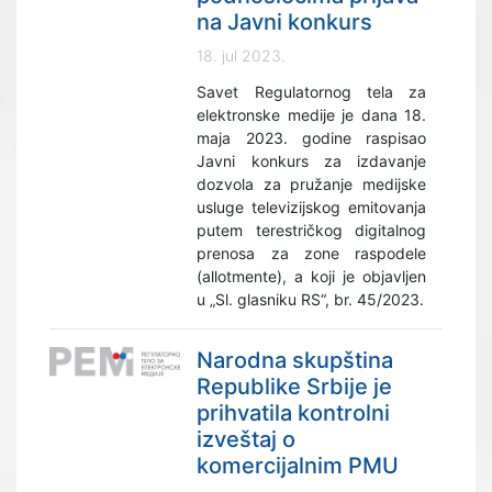
na Javni konkurs
18. jul 2023.
Savet Regulatornog tela za
elektronske medije je dana 18.
maja 2023. godine raspisao
Javni konkurs za izdavanje
dozvola za pružanje medijske
usluge televizijskog emitovanja
putem terestričkog digitalnog
prenosa za zone raspodele
(allotmente), a koji je objavljen
u „Sl. glasniku RS“, br. 45/2023.
Narodna skupština
Republike Srbije je
prihvatila kontrolni
izveštaj o
komercijalnim PMU