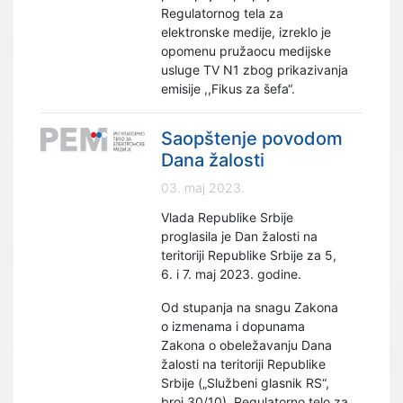
Regulatornog tela za
elektronske medije, izreklo je
opomenu pružaocu medijske
usluge TV N1 zbog prikazivanja
emisije ,,Fikus za šefa“.
Saopštenje povodom
Dana žalosti
03. maj 2023.
Vlada Republike Srbije
proglasila je Dan žalosti na
teritoriji Republike Srbije za 5,
6. i 7. maj 2023. godine.
Od stupanja na snagu Zakona
o izmenama i dopunama
Zakona o obeležavanju Dana
žalosti na teritoriji Republike
Srbije („Službeni glasnik RS“,
broj 30/10), Regulatorno telo za