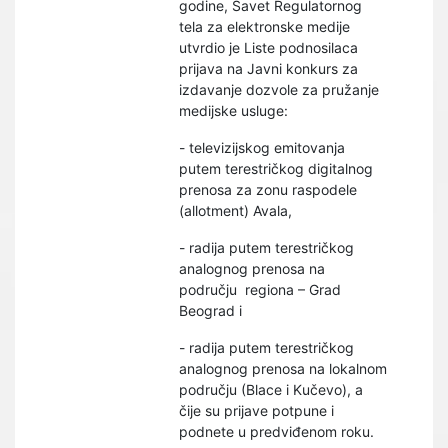
godine, Savet Regulatornog
tela za elektronske medije
utvrdio je Liste podnosilaca
prijava na Javni konkurs za
izdavanje dozvole za pružanje
medijske usluge:
- televizijskog emitovanja
putem terestričkog digitalnog
prenosa za zonu raspodele
(allotment) Avala,
- radija putem terestričkog
analognog prenosa na
području regiona – Grad
Beograd i
- radija putem terestričkog
analognog prenosa na lokalnom
području (Blace i Kučevo), a
čije su prijave potpune i
podnete u predviđenom roku.