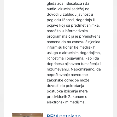
gledalaca i slušalaca i da
audio-vizuelni sadržaj ne
dovodi u zabludu javnost u
pogledu ličnosti, događaja ili
pojave koji su predmet snimka,
naročito u informativnim
programima čija je prvenstvena
namena da na osnovu činjenica
informišu korisnike medijskih
usluga o aktuelnim događajima,
ličnostima i pojavama, kao i da
doprinesu njihovom tumačenju i
razumevanju. Napominjemo, da
nepoštovanje navedene
zakonske odredbe može
dovesti do pokretanja
postupka izricanja mera
predviđenih Zakonom o
elektronskim medijima.
REM potpisao