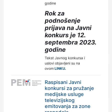
godine
Rok za
podnošenje
prijava na Javni
konkurs je 12.
septembra 2023.
godine
Tekst Javnog konkursa i
uslovi objavljeni su na
ovom
LINKU
.
Raspisani Javni
konkursi za pružanje
medijske usluge
televizijskog
emitovanja za zone