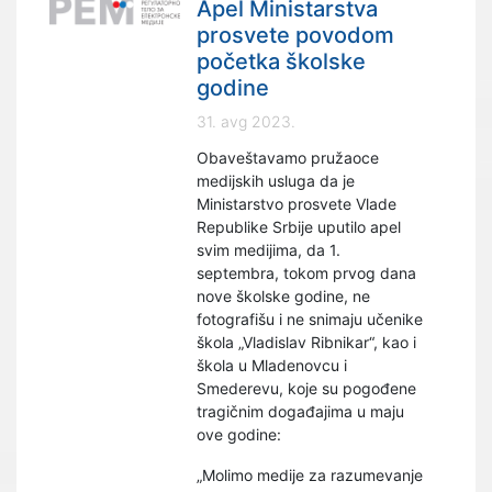
Apel Ministarstva
prosvete povodom
početka školske
godine
31. avg 2023.
Obaveštavamo pružaoce
medijskih usluga da je
Ministarstvo prosvete Vlade
Republike Srbije uputilo apel
svim medijima, da 1.
septembra, tokom prvog dana
nove školske godine, ne
fotografišu i ne snimaju učenike
škola „Vladislav Ribnikar“, kao i
škola u Mladenovcu i
Smederevu, koje su pogođene
tragičnim događajima u maju
ove godine:
„Molimo medije za razumevanje