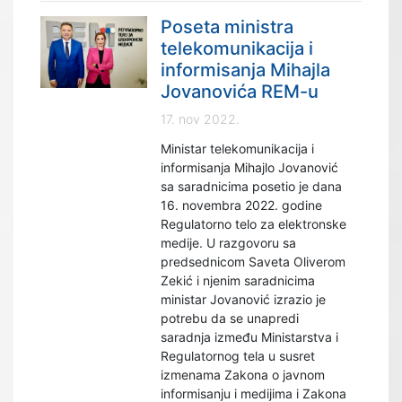
Poseta ministra
telekomunikacija i
informisanja Mihajla
Jovanovića REM-u
17. nov 2022.
Ministar telekomunikacija i
informisanja Mihajlo Jovanović
sa saradnicima posetio je dana
16. novembra 2022. godine
Regulatorno telo za elektronske
medije. U razgovoru sa
predsednicom Saveta Oliverom
Zekić i njenim saradnicima
ministar Jovanović izrazio je
potrebu da se unapredi
saradnja između Ministarstva i
Regulatornog tela u susret
izmenama Zakona o javnom
informisanju i medijima i Zakona