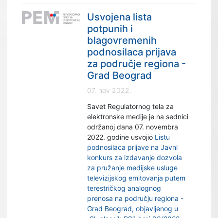
Usvojena lista
potpunih i
blagovremenih
podnosilaca prijava
za područje regiona -
Grad Beograd
07. nov 2022.
Savet Regulatornog tela za
elektronske medije je na sednici
održanoj dana 07. novembra
2022. godine usvojio
Listu
podnosilaca prijave na Javni
konkurs za izdavanje dozvola
za pružanje medijske usluge
televizijskog emitovanja putem
terestričkog analognog
prenosa na području regiona -
Grad Beograd, objavljenog u