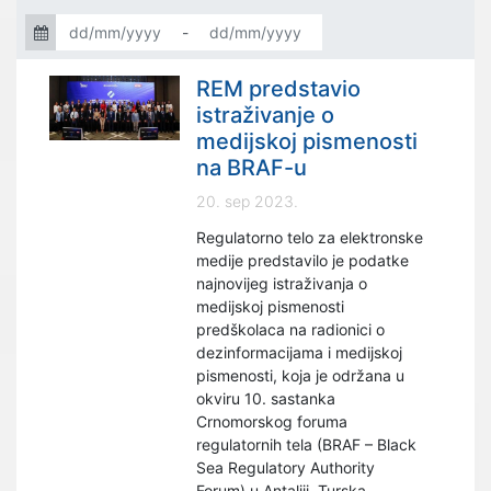
-
REM predstavio
istraživanje o
medijskoj pismenosti
na BRAF-u
20. sep 2023.
Regulatorno telo za elektronske
medije predstavilo je podatke
najnovijeg istraživanja o
medijskoj pismenosti
predškolaca na radionici o
dezinformacijama i medijskoj
pismenosti, koja je održana u
okviru 10. sastanka
Crnomorskog foruma
regulatornih tela (BRAF – Black
Sea Regulatory Authority
Forum) u Antaliji, Turska.