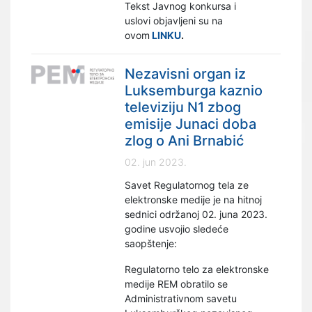
Tekst Javnog konkursa i
uslovi objavljeni su na
ovom
LINKU
.
Nezavisni organ iz
Luksemburga kaznio
televiziju N1 zbog
emisije Junaci doba
zlog o Ani Brnabić
02. jun 2023.
Savet Regulatornog tela ze
elektronske medije je na hitnoj
sednici održanoj 02. juna 2023.
godine usvojio sledeće
saopštenje:
Regulatorno telo za elektronske
medije REM obratilo se
Administrativnom savetu