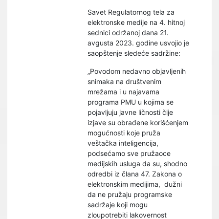
Savet Regulatornog tela za
elektronske medije na 4. hitnoj
sednici održanoj dana 21.
avgusta 2023. godine usvojio je
saopštenje sledeće sadržine:
„Povodom nedavno objavljenih
snimaka na društvenim
mrežama i u najavama
programa PMU u kojima se
pojavljuju javne ličnosti čije
izjave su obrađene korišćenjem
mogućnosti koje pruža
veštačka inteligencija,
podsećamo sve pružaoce
medijskih usluga da su, shodno
odredbi iz člana 47. Zakona o
elektronskim medijima, dužni
da ne pružaju programske
sadržaje koji mogu
zloupotrebiti lakovernost