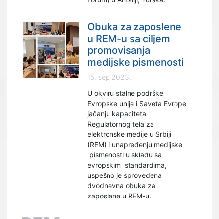
Obuka za zaposlene
u REM-u sa ciljem
promovisanja
medijske pismenosti
15. sep 2023.
U okviru stalne podrške
Evropske unije i Saveta Evrope
jačanju kapaciteta
Regulatornog tela za
elektronske medije u Srbiji
(REM) i unapređenju medijske
pismenosti u skladu sa
evropskim standardima,
uspešno je sprovedena
dvodnevna obuka za
zaposlene u REM-u.