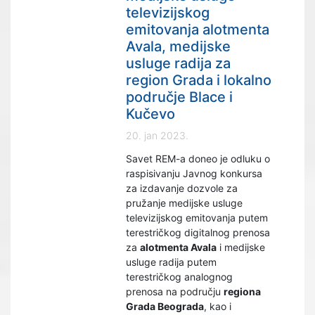
televizijskog
emitovanja alotmenta
Avala, medijske
usluge radija za
region Grada i lokalno
područje Blace i
Kučevo
20. jan 2023.
Savet REM-a doneo je odluku o
raspisivanju Javnog konkursa
za izdavanje dozvole za
pružanje medijske usluge
televizijskog emitovanja putem
terestričkog digitalnog prenosa
za
alotmenta Avala
i medijske
usluge radija putem
terestričkog analognog
prenosa na području
regiona
Grada Beograda
, kao i