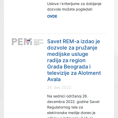
Uslove i kriterijume za dobijanje
dozvola možete pogledati
OVDE
Savet REM-a izdao je
dozvole za pružanje
medijske usluge
radija za region
Grada Beograda i
televizije za Alotment
Avala
26. dec 2022.
Na sednici održanoj 26.
decembra 2022. godine Savet
Regulatornog tela za
elektronske medije doneo je