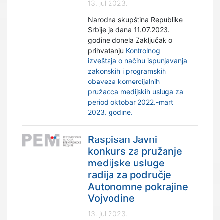
13. jul 2023.
Narodna skupština Republike
Srbije je dana 11.07.2023.
godine donela Zaključak o
prihvatanju
Kontrolnog
izveštaja o načinu ispunjavanja
zakonskih i programskih
obaveza komercijalnih
pružaoca medijskih usluga za
period oktobar 2022.-mart
2023. godine.
Raspisan Javni
konkurs za pružanje
medijske usluge
radija za područje
Autonomne pokrajine
Vojvodine
13. jul 2023.