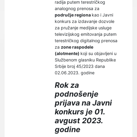
radija putem terestričkog
analognog prenosa za
područje regiona
kao i Javni
konkurs za izdavanje dozvole
za pružanje medijske usluge
televizijskog emitovanja putem
terestričkog digitalnog prenosa
za
zone raspodele
(alotmente)
koji su objavljeni u
Službenom glasniku Republike
Srbije broj 45/2023 dana
02.06.2023. godine
Rok za
podnošenje
prijava na Javni
konkurs je 01.
avgust 2023.
godine