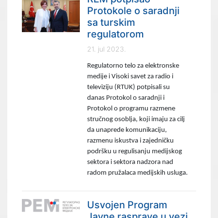
Protokole o saradnji
sa turskim
regulatorom
21. jul 2023.
Regulatorno telo za elektronske
medije i Visoki savet za radio i
televiziju (RTUK) potpisali su
danas Protokol o saradnji i
Protokol o programu razmene
stručnog osoblja, koji imaju za cilj
da unaprede komunikaciju,
razmenu iskustva i zajedničku
podršku u regulisanju medijskog
sektora i sektora nadzora nad
radom pružalaca medijskih usluga.
Usvojen Program
Javne rasprave u vezi