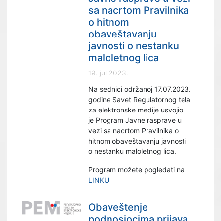
sa nacrtom Pravilnika
o hitnom
obaveštavanju
javnosti o nestanku
maloletnog lica
19. jul 2023.
Na sednici održanoj 17.07.2023.
godine Savet Regulatornog tela
za elektronske medije usvojio
je Program Javne rasprave u
vezi sa nacrtom Pravilnika o
hitnom obaveštavanju javnosti
o nestanku maloletnog lica.
Program možete pogledati na
LINKU
.
Obaveštenje
podnosiocima prijava