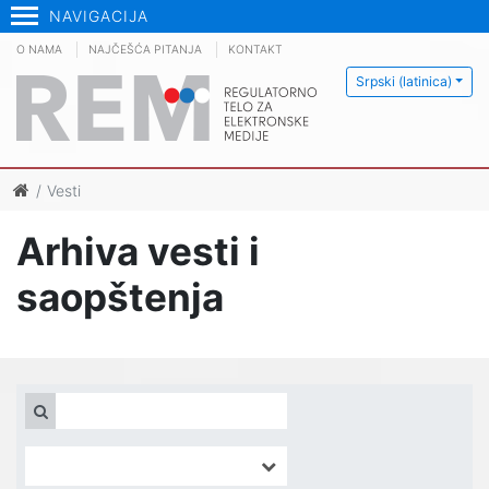
NAVIGACIJA
O NAMA
NAJČEŠĆA PITANJA
KONTAKT
Srpski (latinica)
Vesti
Arhiva vesti i
saopštenja