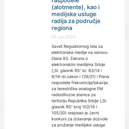
raspodele
(alotmente), kao i
medijske usluge
radija za područje
regiona
05. jun 2023.
Savet Regulatornog tela za
elektronske medije na osnovu
člana 93. Zakona o
elektronskim medijima Srbije
(„Sl. glasnik RS“ br. 83/14 i
6/16-dr.zakon i 129/21) i Plana
raspodele frekvencija/lokacija
za terestričke analogne FM
radiodifuzne stanice za
teritoriju Republike Srbije („Sl.
glasnik RS“ broj 102/16 i
105/20) raspisao je Javni
konkurs za izdavanje dozvole
za pružanje medijske usluge