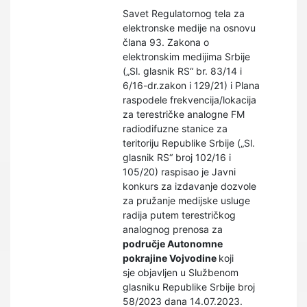
Savet Regulatornog tela za
elektronske medije na osnovu
člana 93. Zakona o
elektronskim medijima Srbije
(„Sl. glasnik RS“ br. 83/14 i
6/16-dr.zakon i 129/21) i Plana
raspodele frekvencija/lokacija
za terestričke analogne FM
radiodifuzne stanice za
teritoriju Republike Srbije („Sl.
glasnik RS“ broj 102/16 i
105/20) raspisao je Javni
konkurs za izdavanje dozvole
za pružanje medijske usluge
radija putem terestričkog
analognog prenosa za
područje Autonomne
pokrajine Vojvodine
koji
sje objavljen u Službenom
glasniku Republike Srbije broj
58/2023 dana 14.07.2023.