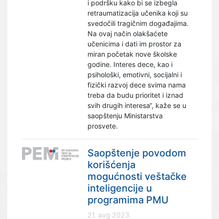
i podršku kako bi se izbegla
retraumatizacija učenika koji su
svedočili tragičnim događajima.
Na ovaj način olakšaćete
učenicima i dati im prostor za
miran početak nove školske
godine. Interes dece, kao i
psihološki, emotivni, socijalni i
fizički razvoj dece svima nama
treba da budu prioritet i iznad
svih drugih interesa“, kaže se u
saopštenju Ministarstva
prosvete.
Saopštenje povodom
korišćenja
mogućnosti veštačke
inteligencije u
programima PMU
21. avg 2023.