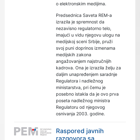
o elektronskim medijima.
Predsednica Saveta REM-a
izrazila je spremnost da
nezavisno regulatorno telo,
imajući u vidu njegovu ulogu na
medijskoj sceni Srbije, pruži
svoj puni doprinos izmenama
medijskih zakona
angažovanjem najstručnijih
kadrova. Ona je izrazila želju za
daljim unapređenjem saradnje
Regulatora i nadležnog
ministarstva, pri čemu je
posebno istakla da je ovo prva
poseta nadležnog ministra
Regulatoru od njegovog
osnivanja 2003. godine.
Raspored javnih
razgovora sa