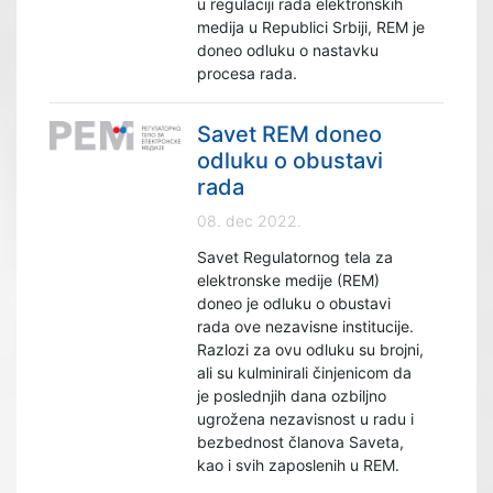
u regulaciji rada elektronskih
medija u Republici Srbiji, REM je
doneo odluku o nastavku
procesa rada.
Savet REM doneo
odluku o obustavi
rada
08. dec 2022.
Savet Regulatornog tela za
elektronske medije (REM)
doneo je odluku o obustavi
rada ove nezavisne institucije.
Razlozi za ovu odluku su brojni,
ali su kulminirali činjenicom da
je poslednjih dana ozbiljno
ugrožena nezavisnost u radu i
bezbednost članova Saveta,
kao i svih zaposlenih u REM.