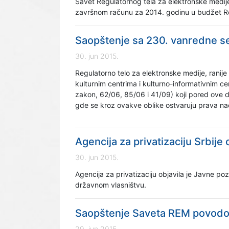
Savet Regulatornog tela za elektronske medije
završnom računu za 2014. godinu u budžet Re
Saopštenje sa 230. vanredne s
30. jun 2015.
Regulatorno telo za elektronske medije, ranij
kulturnim centrima i kulturno-informativnim ce
zakon, 62/06, 85/06 i 41/09) koji pored ove d
gde se kroz ovakve oblike ostvaruju prava naci
Agencija za privatizaciju Srbije 
30. jun 2015.
Agencija za privatizaciju objavila je Javne p
državnom vlasništvu.
Saopštenje Saveta REM povodom
29. jun 2015.