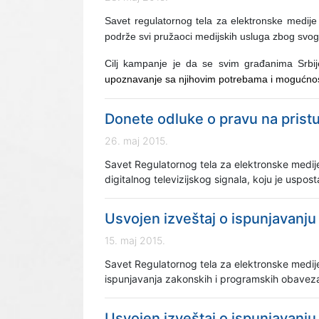
Savet regulatornog tela za elektronske medije
podrže svi pružaoci medijskih usluga zbog svog
Cilj kampanje je da se svim građanima Srbi
upoznavanje sa njihovim potrebama i mogućno
Donete odluke o pravu na prist
26. maj 2015.
Savet Regulatornog tela za elektronske medije
digitalnog televizijskog signala, koju je uspo
Usvojen izveštaj o ispunjavanj
15. maj 2015.
Savet Regulatornog tela za elektronske medije u
ispunjavanja zakonskih i programskih obaveza
Usvojen izveštaj o ispunjavanj