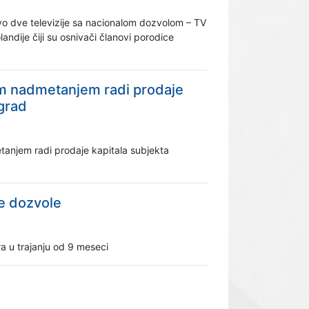
tvo dve televizije sa nacionalom dozvolom – TV
landije čiji su osnivači članovi porodice
nim nadmetanjem radi prodaje
ograd
tanjem radi prodaje kapitala subjekta
te dozvole
a u trajanju od 9 meseci