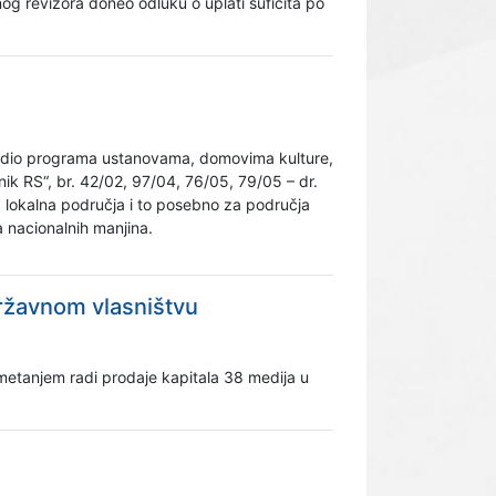
og revizora doneo odluku o uplati suficita po
e radio programa ustanovama, domovima kulture,
nik RS“, br. 42/02, 97/04, 76/05, 79/05 – dr.
a lokalna područja i to posebno za područja
a nacionalnih manjina.
 državnom vlasništvu
metanjem radi prodaje kapitala 38 medija u