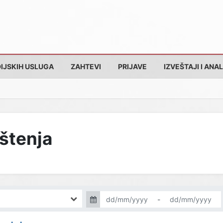
IJSKIH USLUGA
ZAHTEVI
PRIJAVE
IZVEŠTAJI I ANAL
pštenja
-