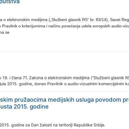
uputstva
ona o elektronskim medijima („Službeni glasnik RS“ br. 83/14), Savet Reg
Pravilnik o kriterijumima i načinu povećanja udela evropskih audio-viz
ma se
 19. i člana 71. Zakona o elektronskim medijima (“Službeni glasnik R
. jula 2015. godine, doneo Pravilnik o audio-vizuelnim komercijalnim 
zijskim pružaocima medijskih usluga povodom pr
vgusta 2015. godine
2015. godine za Dan žalosti na teritoriji Republike Srbije.