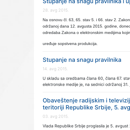
Stupanje na snagu pravilnika i 
28. avg 2015.
Na osnovu čl. 63, 65. stav 5. i 66. stav 2. Zak
održanoj dana 12. avgusta 2015. godine, doneo 
odredaba Zakona o elektronskim medijima koji
uređuje sopstvena produkcija.
Stupanje na snagu pravilnika
14. avg 2015.
U skladu sa oredbama člana 60, člana 67. stav
elektronske medije je, na sednici održanoj 31
Obaveštenje radijskim i televi
teritoriji Republike Srbije, 5. a
03. avg 2015.
Vlada Republike Srbije proglasila je 5. avgust 