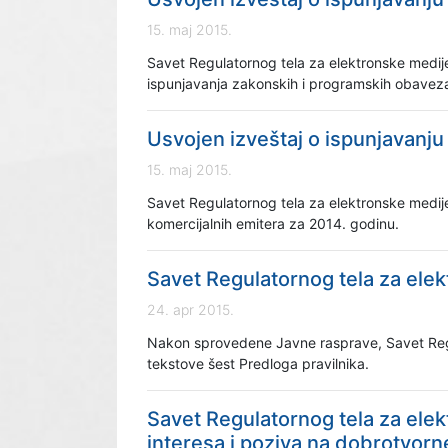
15. maj 2015.
Savet Regulatornog tela za elektronske medije 
ispunjavanja zakonskih i programskih obavez
Usvojen izveštaj o ispunjavanju
15. maj 2015.
Savet Regulatornog tela za elektronske medije
komercijalnih emitera za 2014. godinu.
Savet Regulatornog tela za elek
24. apr 2015.
Nakon sprovedene Javne rasprave, Savet Regul
tekstove šest Predloga pravilnika.
Savet Regulatornog tela za ele
interesa i poziva na dobrotvorn