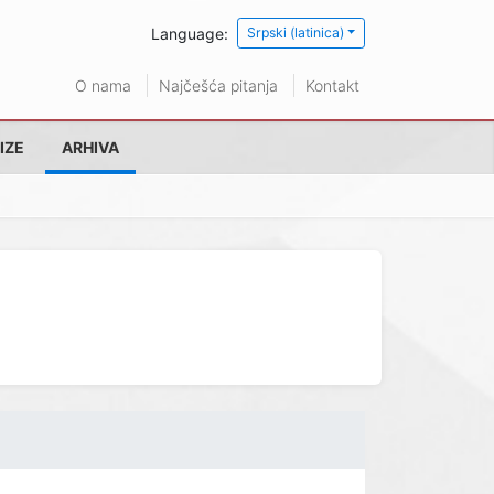
Language:
Srpski (latinica)
O nama
Najčešća pitanja
Kontakt
IZE
ARHIVA