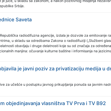
 je juče, u skladu sa zakonom, a nakon pozitivnog mišljenja nezavisn
publike Srbije.
ednice Saveta
e Republička radiodifuzna agencije, izdala je dozvole za emitovanj
ntrima, u skladu sa odredbama Zakona o radiodifuziji („Službeni glas
elatnosti obavljaju i druge delatnosti koje su od značaja za određen
onalnih manjina: očuvanje kulturne baštine i informisanja na jezicim
objavila je javni poziv za privatizaciju medija u
ozive za učešće u postupku javnog prikupljanja ponuda sa javnim nad
 objedinjavanja vlasništva TV Prva i TV B92