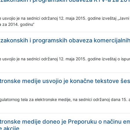
usvojio je na sednici održanoj 12. maja 2015. godine izveštaj „Javni s
a za 2014. godinu“
 zakonskih i programskih obaveza komercijalnih
 usvojio je na sednici održanoj 12. maja 2015. godine izveštaj o is
tronske medije usvojio je konačne tekstove šes
atornog tela za elektronske medije, na sednici održanoj dana 15. ap
ktronske medije doneo je Preporuku o načinu e
e akcije