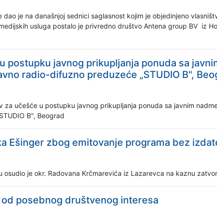
 dao je na današnjoj sednici saglasnost kojim je objedinjeno vlasniš
 medijskih usluga postalo je privredno društvo Antena group BV
iz Ho
e u postupku javnog prikupljanja ponuda sa jav
e Javno radio-difuzno preduzeće „STUDIO B", Be
oziv za učešće u postupku javnog prikupljanja ponuda sa javnim nadme
 „STUDIO B", Beograd
aka Ešinger zbog emitovanje programa bez izda
u osudio je okr. Radovana Krčmarevića iz Lazarevca na kaznu zatvor
 od posebnog društvenog interesa