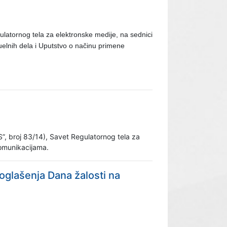
ulatornog tela za elektronske medije, na sednici
uelnih dela i Uputstvo o načinu primene
S”, broj 83/14), Savet Regulatornog tela za
komunikacijama.
oglašenja Dana žalosti na