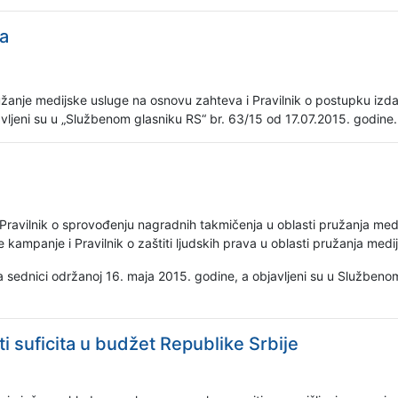
ka
užanje medijske usluge na osnovu zahteva i Pravilnik o postupku izd
jeni su u „Službenom glasniku RS“ br. 63/15 od 17.07.2015. godine.
u Pravilnik o sprovođenju nagradnih takmičenja u oblasti pružanja med
ampanje i Pravilnik o zaštiti ljudskih prava u oblasti pružanja medij
a sednici održanoj 16. maja 2015. godine, a objavljeni su u Službeno
 suficita u budžet Republike Srbije