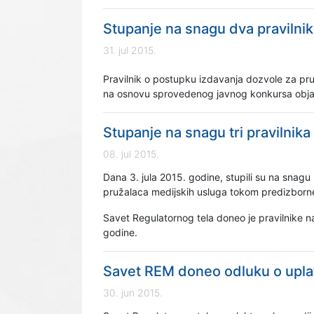
Stupanje na snagu dva pravilni
31. jul 2015.
Pravilnik o postupku izdavanja dozvole za pr
na osnovu sprovedenog javnog konkursa objavl
Stupanje na snagu tri pravilnika
08. jul 2015.
Dana 3. jula 2015. godine, stupili su na snag
pružalaca medijskih usluga tokom predizborne k
Savet Regulatornog tela doneo je pravilnike n
godine.
Savet REM doneo odluku o uplati
30. jun 2015.