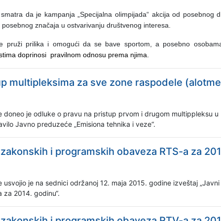
 smatra da je kampanja „Specijalna olimpijada“ akcija od posebnog d
 posebnog značaja u ostvarivanju društvenog interesa.
je pruži prilika i omogući da se bave sportom, a posebno osoba
stima doprinosi pravilnom odnosu prema njima.
up multipleksima za sve zone raspodele (alotme
 doneo je odluke o pravu na pristup prvom i drugom multippleksu u mre
stavilo Javno preduzeće „Emisiona tehnika i veze“.
u zakonskih i programskih obaveza RTS-a za 20
svojio je na sednici održanoj 12. maja 2015. godine izveštaj „Javni se
 za 2014. godinu“.
u zakonskih i programskih obaveza RTV-a za 20