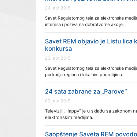
24. apr 2015.
Savet Regulatornog tela za elektronske medij
interesa i poziva na dobrotvorne akcije.
Savet REM objavio je Listu lica
konkursa
23. apr 2015.
Savet Regulatornog tela za elektronske medije
području regiona i lokalnim područjima.
24 sata zabrane za „Parove“
02. apr 2015.
Televiziji „Happy“
je u skladu sa zakonom na
elektronskim medijima.
Saopštenje Saveta REM povodom 