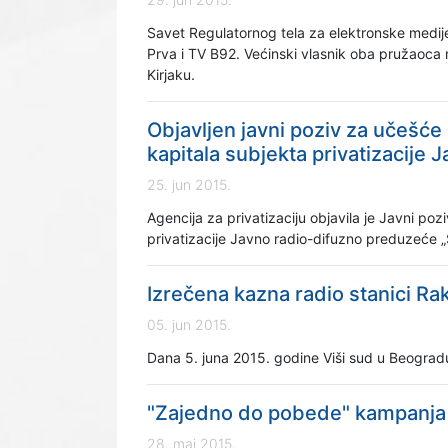
Savet Regulatornog tela za elektronske medije
Prva i TV B92. Većinski vlasnik oba pružaoca
Kirjaku.
Objavljen javni poziv za učešć
kapitala subjekta privatizacij
25. jun 2015.
Agencija za privatizaciju objavila je Javni p
privatizacije Javno radio-difuzno preduzeće
Izrečena kazna radio stanici R
05. jun 2015.
Dana 5. juna 2015. godine Viši sud u Beograd
"Zajedno do pobede" kampanja
28. maj 2015.