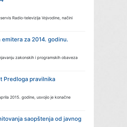
ervis Radio-televizija Vojvodine, načini
 emitera za 2014. godinu.
punjavanju zakonskih i programskih obaveza
t Predloga pravilnika
rila 2015. godine, usvojio je konačne
mitovanja saopštenja od javnog