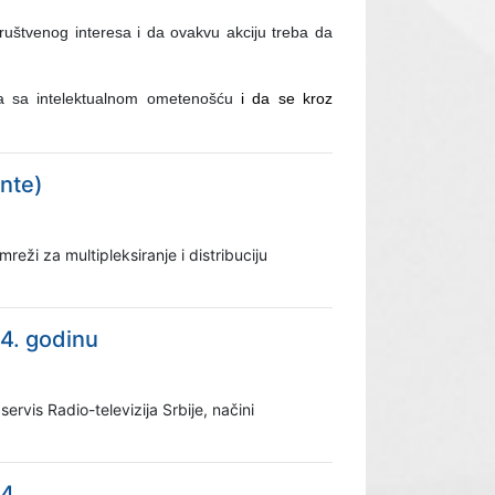
ruštvenog interesa i da ovakvu akciju treba da
ma sa intelektualnom ometenošću
i da se kroz
nte)
ži za multipleksiranje i distribuciju
14. godinu
rvis Radio-televizija Srbije, načini
14