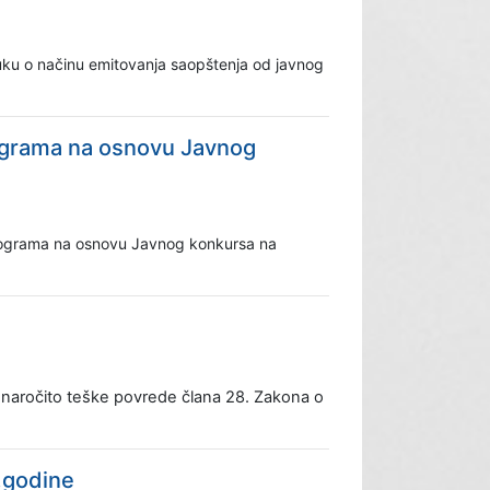
ruku o načinu emitovanja saopštenja od javnog
programa na osnovu Javnog
 programa na osnovu Javnog konkursa na
naročito teške povrede člana 28
.
Zakona o
.godine